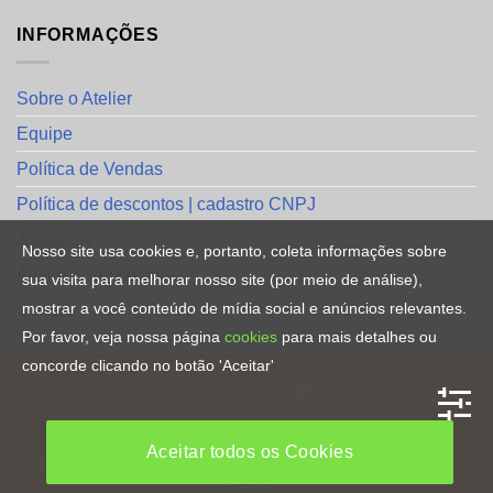
INFORMAÇÕES
Sobre o Atelier
Equipe
Política de Vendas
Política de descontos | cadastro CNPJ
Avaliações
Nosso site usa cookies e, portanto, coleta informações sobre
Avalie a sua compra
sua visita para melhorar nosso site (por meio de análise),
mostrar a você conteúdo de mídia social e anúncios relevantes.
Contato
Por favor, veja nossa página
cookies
para mais detalhes ou
concorde clicando no botão 'Aceitar'
HOME
Aceitar todos os Cookies
Copyright [2023] ©
Direitos Reservados
. By
CRiações em
Familia