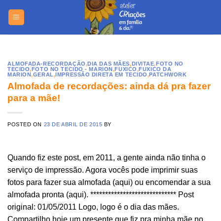
Skip
https://yuantotomain.com/
to
content
ALMOFADA-RECORDAÇÃO
,
DIA DAS MÃES
,
DIVITAE
,
FOTO NO
TECIDO
,
FOTO NO TECIDO - MARION
,
FUXICO
,
FUXICO DA
MARION
,
GERAL
,
IMPRESSÃO DIRETA EM TECIDO
,
PATCHWORK
Almofada de recordações: ainda dá pra fazer
para a mãe!
POSTED ON
23 DE ABRIL DE 2015
BY
Quando fiz este post, em 2011, a gente ainda não tinha o
serviço de impressão. Agora vocês pode imprimir suas
fotos para fazer sua almofada (aqui) ou encomendar a sua
almofada pronta (aqui). ***************************** Post
original: 01/05/2011 Logo, logo é o dia das mães.
Compartilho hoje um presente que fiz pra minha mãe no