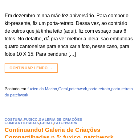
Em dezembro minha mãe fez aniversário. Para compor o
kit-presente, fiz um porta-retrato. Dessa vez, ao contrário
de outros que já tinha feito (aqui), fiz com espaço para 6
fotos. No detalhe, dá pra ver melhor a ideia: são embutidas
quatro cantoneiras para encaixar a foto, nesse caso, para
fotos 10 X 15. Para pendurar […]
CONTINUAR LENDO
→
Postado em
fuxico da Marion
,
Geral
,
patchwork
,
porta-retrato
,
porta-retrato
de patchwork
COSTURA
,
FUXICO
,
GALERIA DE CRIAÇÕES
COMPARTILHADAS
,
GERAL
,
PATCHWORK
Continuando! Galeria de Criações
Compartilhadas n.5: fuxico, patchwork,