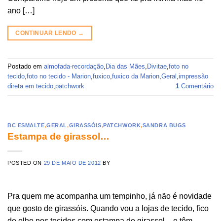
ano […]
CONTINUAR LENDO
→
Postado em
almofada-recordação
,
Dia das Mães
,
Divitae
,
foto no
tecido
,
foto no tecido - Marion
,
fuxico
,
fuxico da Marion
,
Geral
,
impressão
direta em tecido
,
patchwork
1
Comentário
BC ESMALTE
,
GERAL
,
GIRASSÓIS
,
PATCHWORK
,
SANDRA BUGS
Estampa de girassol…
POSTED ON
29 DE MAIO DE 2012
BY
Pra quem me acompanha um tempinho, já não é novidade
que gosto de girassóis. Quando vou a lojas de tecido, fico
de olho nos tecidos com estampa de girassol – e têm