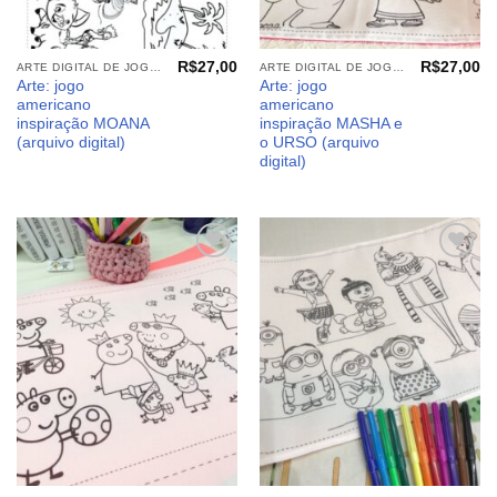
R$
27,00
R$
27,00
ARTE DIGITAL DE JOGO AMERICANO
ARTE DIGITAL DE JOGO AMERICANO
Arte: jogo
Arte: jogo
americano
americano
inspiração MOANA
inspiração MASHA e
(arquivo digital)
o URSO (arquivo
digital)
Adicionar
Adicionar
aos
aos
meus
meus
desejos
desejos