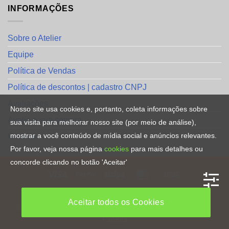
INFORMAÇÕES
Sobre o Atelier
Equipe
Política de Vendas
Política de descontos | cadastro CNPJ
Avaliações
Nosso site usa cookies e, portanto, coleta informações sobre
Avalie a sua compra
sua visita para melhorar nosso site (por meio de análise),
mostrar a você conteúdo de mídia social e anúncios relevantes.
Contato
Por favor, veja nossa página
cookies
para mais detalhes ou
concorde clicando no botão 'Aceitar'
HOME
Aceitar todos os Cookies
Copyright [2023] ©
Direitos Reservados
. By
CRiações em
Familia