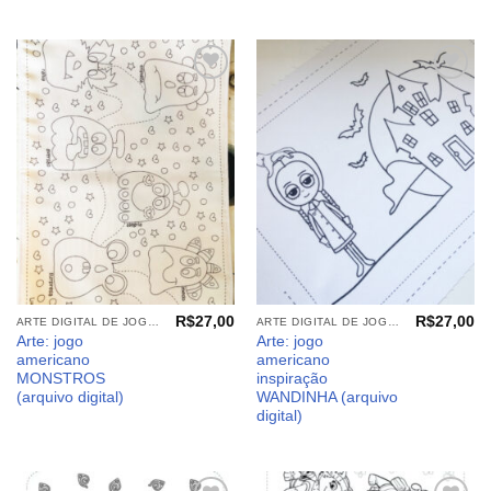
Adicionar
Adicionar
aos
aos
meus
meus
desejos
desejos
R$
27,00
R$
27,00
ARTE DIGITAL DE JOGO AMERICANO
ARTE DIGITAL DE JOGO AMERICANO
Arte: jogo
Arte: jogo
americano
americano
MONSTROS
inspiração
(arquivo digital)
WANDINHA (arquivo
digital)