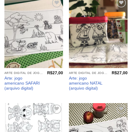
Adicionar
Adicionar
aos
aos
meus
meus
desejos
desejos
R$
27,00
R$
27,00
ARTE DIGITAL DE JOGO AMERICANO
ARTE DIGITAL DE JOGO AMERICANO
Arte: jogo
Arte: jogo
americano SAFARI
americano NATAL
(arquivo digital)
(arquivo digital)
Adicionar
Adicionar
aos
aos
meus
meus
desejos
desejos