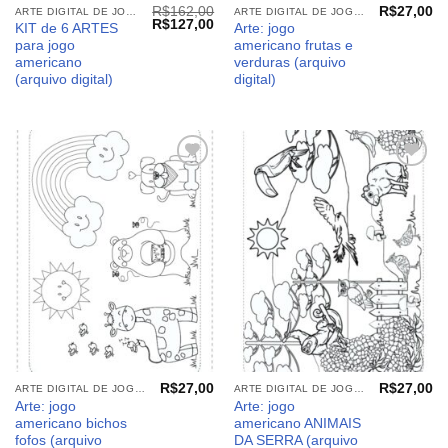
R$
162,00
R$
27,00
ARTE DIGITAL DE JOGO AMERICANO
ARTE DIGITAL DE JOGO AMERICANO
O
O
R$
127,00
KIT de 6 ARTES
Arte: jogo
preço
preço
para jogo
americano frutas e
original
atual
era:
é:
americano
verduras (arquivo
R$162,00.
R$127,00.
(arquivo digital)
digital)
Adicionar
Adicionar
aos
aos
meus
meus
desejos
desejos
R$
27,00
R$
27,00
ARTE DIGITAL DE JOGO AMERICANO
ARTE DIGITAL DE JOGO AMERICANO
Arte: jogo
Arte: jogo
americano bichos
americano ANIMAIS
fofos (arquivo
DA SERRA (arquivo