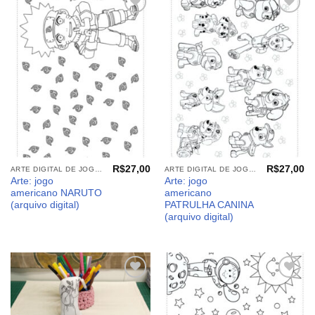
Adicionar
Adicionar
aos
aos
meus
meus
desejos
desejos
R$
27,00
R$
27,00
ARTE DIGITAL DE JOGO AMERICANO
ARTE DIGITAL DE JOGO AMERICANO
Arte: jogo
Arte: jogo
americano NARUTO
americano
(arquivo digital)
PATRULHA CANINA
(arquivo digital)
Adicionar
Adicionar
aos
aos
meus
meus