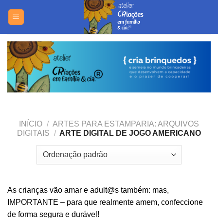
Skip
https://yuantotomain.com/
to
content
INÍCIO
/
ARTES PARA ESTAMPARIA: ARQUIVOS
DIGITAIS
/
ARTE DIGITAL DE JOGO AMERICANO
As crianças vão amar e adult@s também: mas,
IMPORTANTE – para que realmente amem, confeccione
de forma segura e durável!