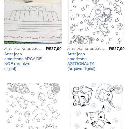
desejos
desejos
R$
27,00
R$
27,00
ARTE DIGITAL DE JOGO AMERICANO
ARTE DIGITAL DE JOGO AMERICANO
Arte: jogo
Arte: jogo
americano ARCA DE
americano
NOÉ (arquivo
ASTRONAUTA
digital)
(arquivo digital)
Adicionar
Adicionar
aos
aos
meus
meus
desejos
desejos