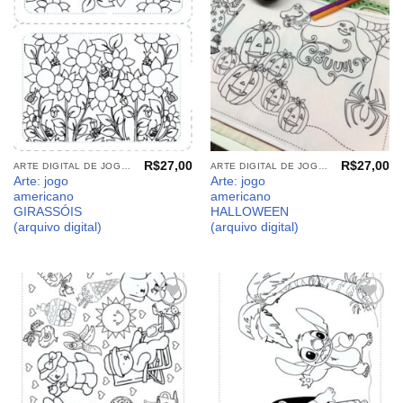
meus
meus
desejos
desejos
R$
27,00
R$
27,00
ARTE DIGITAL DE JOGO AMERICANO
ARTE DIGITAL DE JOGO AMERICANO
Arte: jogo
Arte: jogo
americano
americano
GIRASSÓIS
HALLOWEEN
(arquivo digital)
(arquivo digital)
Adicionar
Adicionar
aos
aos
meus
meus
desejos
desejos