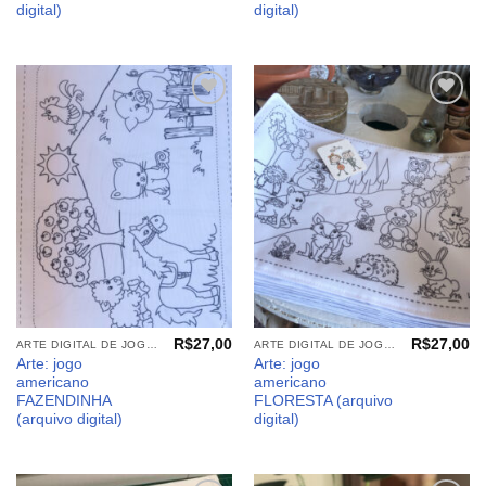
digital)
digital)
Adicionar
Adicionar
aos
aos
meus
meus
desejos
desejos
R$
27,00
R$
27,00
ARTE DIGITAL DE JOGO AMERICANO
ARTE DIGITAL DE JOGO AMERICANO
Arte: jogo
Arte: jogo
americano
americano
FAZENDINHA
FLORESTA (arquivo
(arquivo digital)
digital)