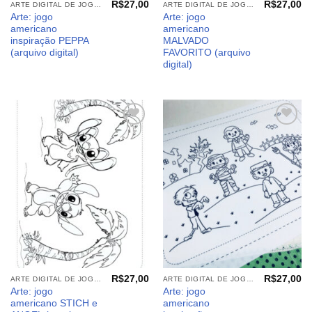
R$
27,00
R$
27,00
ARTE DIGITAL DE JOGO AMERICANO
ARTE DIGITAL DE JOGO AMERICANO
Arte: jogo
Arte: jogo
americano
americano
inspiração PEPPA
MALVADO
(arquivo digital)
FAVORITO (arquivo
digital)
Adicionar
Adicionar
aos
aos
meus
meus
desejos
desejos
R$
27,00
R$
27,00
ARTE DIGITAL DE JOGO AMERICANO
ARTE DIGITAL DE JOGO AMERICANO
Arte: jogo
Arte: jogo
americano STICH e
americano