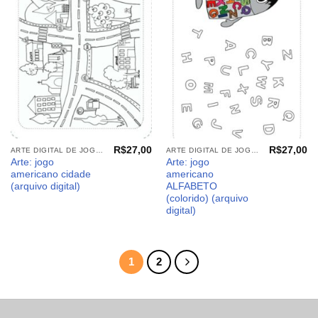
Adicionar
Adicionar
aos
aos
meus
meus
desejos
desejos
R$
27,00
R$
27,00
ARTE DIGITAL DE JOGO AMERICANO
ARTE DIGITAL DE JOGO AMERICANO
Arte: jogo
Arte: jogo
americano cidade
americano
(arquivo digital)
ALFABETO
(colorido) (arquivo
digital)
1
2