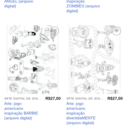
ANGEL (arquivo
inspiração
digital)
ZOMBIES (arquivo
digital)
Adicionar
Adicionar
aos
aos
meus
meus
desejos
desejos
R$
27,00
R$
27,00
ARTE DIGITAL DE JOGO AMERICANO
ARTE DIGITAL DE JOGO AMERICANO
Arte: jogo
Arte: jogo
americano
americano
inspiração BARBIE
inspiração
(arquivo digital)
divertidaMENTE
(arquivo digital)