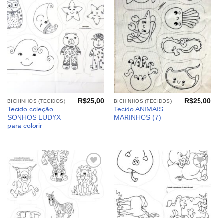
aos
aos
meus
meus
desejos
desejos
R$
25,00
R$
25,00
BICHINHOS (TECIDOS)
BICHINHOS (TECIDOS)
Tecido coleção
Tecido ANIMAIS
SONHOS LUDYX
MARINHOS (7)
para colorir
Adicionar
Adicionar
aos
aos
meus
meus
desejos
desejos