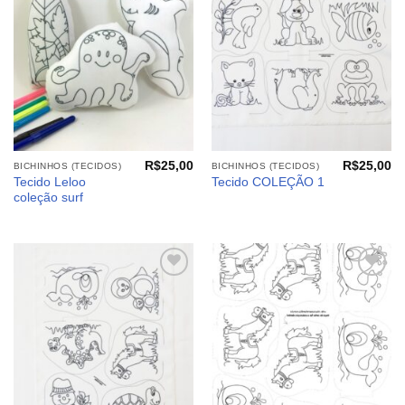
meus
meus
desejos
desejos
R$
25,00
R$
25,00
BICHINHOS (TECIDOS)
BICHINHOS (TECIDOS)
Tecido Leloo
Tecido COLEÇÃO 1
coleção surf
Adicionar
Adicionar
aos
aos
meus
meus
desejos
desejos