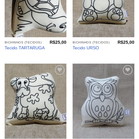
R$
25,00
R$
25,00
BICHINHOS (TECIDOS)
BICHINHOS (TECIDOS)
Tecido TARTARUGA
Tecido URSO
Adicionar
Adicionar
aos
aos
meus
meus
desejos
desejos