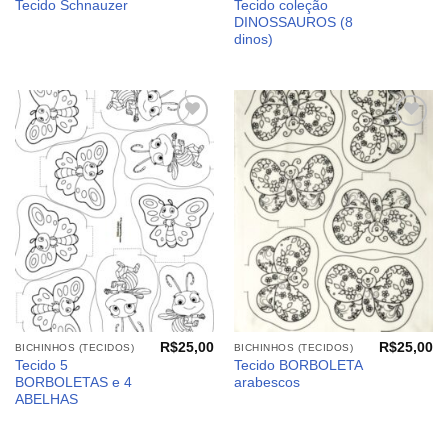
Tecido coleção
Tecido Schnauzer
DINOSSAUROS (8
dinos)
Adicionar
Adicionar
aos
aos
meus
meus
desejos
desejos
R$
25,00
R$
25,00
BICHINHOS (TECIDOS)
BICHINHOS (TECIDOS)
Tecido 5
Tecido BORBOLETA
BORBOLETAS e 4
arabescos
ABELHAS