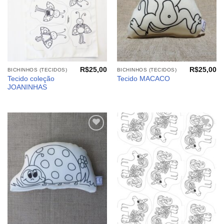
R$
25,00
R$
25,00
BICHINHOS (TECIDOS)
BICHINHOS (TECIDOS)
Tecido coleção
Tecido MACACO
JOANINHAS
Adicionar
Adicionar
aos
aos
meus
meus
desejos
desejos