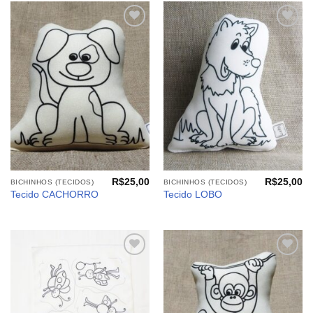
Adicionar
Adicionar
aos
aos
meus
meus
desejos
desejos
R$
25,00
R$
25,00
BICHINHOS (TECIDOS)
BICHINHOS (TECIDOS)
Tecido CACHORRO
Tecido LOBO
Adicionar
Adicionar
aos
aos
meus
meus
desejos
desejos