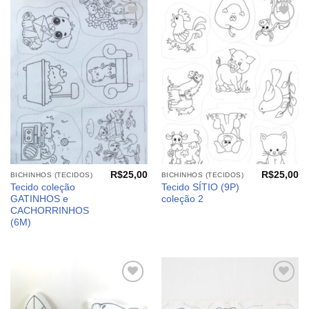
Adicionar
Adicionar
aos
aos
meus
meus
desejos
desejos
R$
25,00
R$
25,00
BICHINHOS (TECIDOS)
BICHINHOS (TECIDOS)
Tecido coleção
Tecido SÍTIO (9P)
GATINHOS e
coleção 2
CACHORRINHOS
(6M)
Adicionar
Adicionar
aos
aos