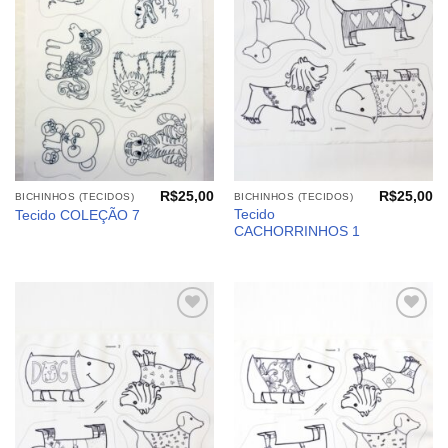
aos
aos
meus
meus
desejos
desejos
R$
25,00
R$
25,00
BICHINHOS (TECIDOS)
BICHINHOS (TECIDOS)
Tecido
Tecido COLEÇÃO 7
CACHORRINHOS 1
Adicionar
Adicionar
aos
aos
meus
meus
desejos
desejos