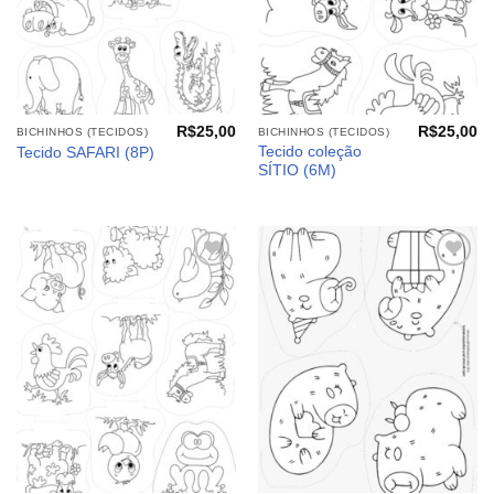
R$
25,00
R$
25,00
BICHINHOS (TECIDOS)
BICHINHOS (TECIDOS)
Tecido coleção
Tecido SAFARI (8P)
SÍTIO (6M)
Adicionar
Adicionar
aos
aos
meus
meus
desejos
desejos