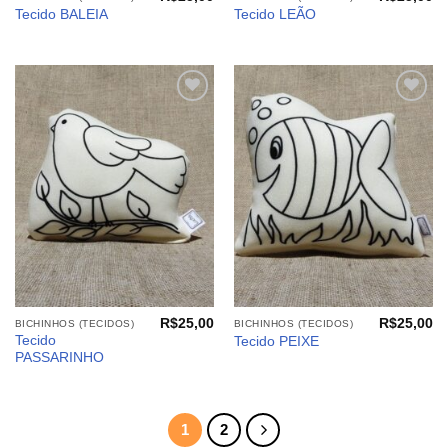
Tecido BALEIA
Tecido LEÃO
Adicionar
Adicionar
aos
aos
meus
meus
desejos
desejos
R$
25,00
R$
25,00
BICHINHOS (TECIDOS)
BICHINHOS (TECIDOS)
Tecido
Tecido PEIXE
PASSARINHO
1
2