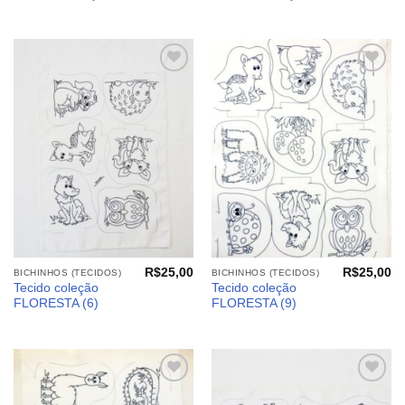
Adicionar
Adicionar
aos
aos
meus
meus
desejos
desejos
R$
25,00
R$
25,00
BICHINHOS (TECIDOS)
BICHINHOS (TECIDOS)
Tecido coleção
Tecido coleção
FLORESTA (6)
FLORESTA (9)
Adicionar
Adicionar