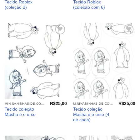
Tecido Roblox
Tecido Roblox
(coleção 2)
(coleção com 6)
Adicionar
Adicionar
aos
aos
meus
meus
desejos
desejos
R$
25,00
R$
25,00
MININANINHAS DE COLORIR
MININANINHAS DE COLORIR
Tecido coleção
Tecido coleção
Masha e o urso
Masha e o urso (4
de cada)