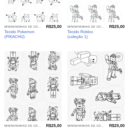
R$
25,00
R$
25,00
MININANINHAS DE COLORIR
MININANINHAS DE COLORIR
Tecido Pokemon
Tecido Roblox
(PIKACHU)
(coleção 1)
Adicionar
Adicionar
aos
aos
meus
meus
desejos
desejos
R$
25,00
R$
25,00
MININANINHAS DE COLORIR
MININANINHAS DE COLORIR