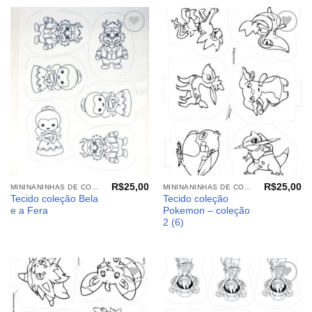
Adicionar
Adicionar
aos
aos
meus
meus
desejos
desejos
R$
25,00
R$
25,00
MININANINHAS DE COLORIR
MININANINHAS DE COLORIR
Tecido coleção Bela
Tecido coleção
e a Fera
Pokemon – coleção
2 (6)
Adicionar
Adicionar
aos
aos