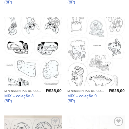
(8P)
(8P)
Adicionar
Adicionar
aos
aos
meus
meus
desejos
desejos
R$
25,00
R$
25,00
MININANINHAS DE COLORIR
MININANINHAS DE COLORIR
MIX – coleção 8
MIX – coleção 9
(8P)
(8P)