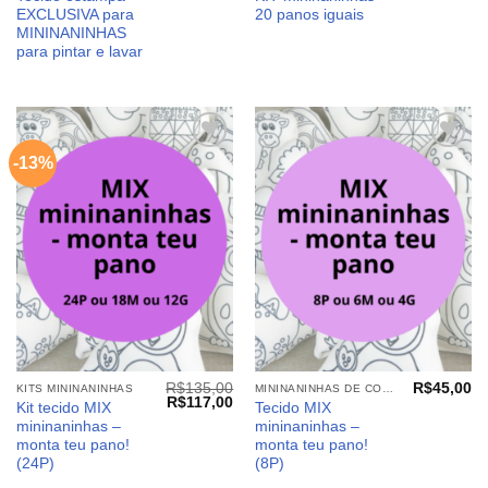
preço
pr
EXCLUSIVA para
20 panos iguais
original
at
era:
é:
MININANINHAS
R$500,00.
R$
para pintar e lavar
-13%
Adicionar
Adicionar
aos
aos
meus
meus
desejos
desejos
R$
135,00
R$
45,00
KITS MININANINHAS
MININANINHAS DE COLORIR
O
O
R$
117,00
Kit tecido MIX
Tecido MIX
preço
preço
mininaninhas –
mininaninhas –
original
atual
era:
é:
monta teu pano!
monta teu pano!
R$135,00.
R$117,00.
(24P)
(8P)