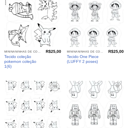
meus
meus
desejos
desejos
R$
25,00
R$
25,00
MININANINHAS DE COLORIR
MININANINHAS DE COLORIR
Tecido coleção
Tecido One Piece
pokemon coleção
(LUFFY 2 poses)
1(6)
Adicionar
Adicionar
aos
aos
meus
meus
desejos
desejos