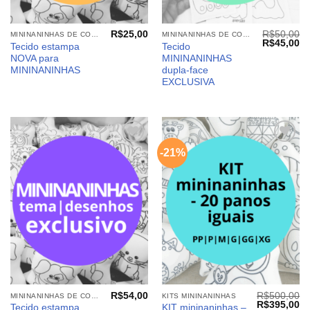
R$
25,00
R$
50,00
MININANINHAS DE COLORIR
MININANINHAS DE COLORIR
O
O
R$
45,00
Tecido estampa
Tecido
preço
pr
NOVA para
MININANINHAS
original
at
era:
é:
MININANINHAS
dupla-face
R$50,00.
R$
EXCLUSIVA
-21%
Adicionar
Adicionar
aos
aos
meus
meus
desejos
desejos
R$
54,00
R$
500,00
MININANINHAS DE COLORIR
KITS MININANINHAS
O
O
R$
395,00
Tecido estampa
KIT mininaninhas –