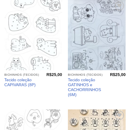
Adicionar
Adicionar
aos
aos
meus
meus
desejos
desejos
R$
25,00
R$
25,00
BICHINHOS (TECIDOS)
BICHINHOS (TECIDOS)
Tecido coleção
Tecido coleção
CAPIVARAS (8P)
GATINHOS e
CACHORRINHOS
(6M)
Adicionar
Adicionar
aos
aos