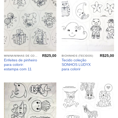
Adicionar
Adicionar
aos
aos
meus
meus
desejos
desejos
R$
25,00
R$
25,00
MININANINHAS DE COLORIR
BICHINHOS (TECIDOS)
Enfeites de pinheiro
Tecido coleção
para colorir:
SONHOS LUDYX
estampa com 11
para colorir
Adicionar
Adicionar
aos
aos
meus
meus
desejos
desejos