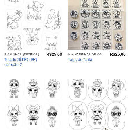
meus
meus
desejos
desejos
R$
25,00
R$
25,00
BICHINHOS (TECIDOS)
MININANINHAS DE COLORIR
Tecido SÍTIO (9P)
Tags de Natal
coleção 2
Adicionar
Adicionar
aos
aos
meus
meus
desejos
desejos