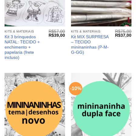
R$
57,00
R$
75,00
KITS & MATERIAIS
KITS & MATERIAIS
O
O
O
O
R$
39,00
R$
37,00
Kit 3 brinquedos
Kit MIX SURPRESA
preço
preço
preço
pr
NATAL: TECIDO +
– TECIDO
original
atual
original
at
era:
é:
era:
é:
enchimento +
mininaninhas (P-M-
R$57,00.
R$39,00.
R$75,00.
R$
papelaria (frete
G-GG)
incluso)
-10%
Adicionar
Adicionar
aos
aos
meus
meus
desejos
desejos