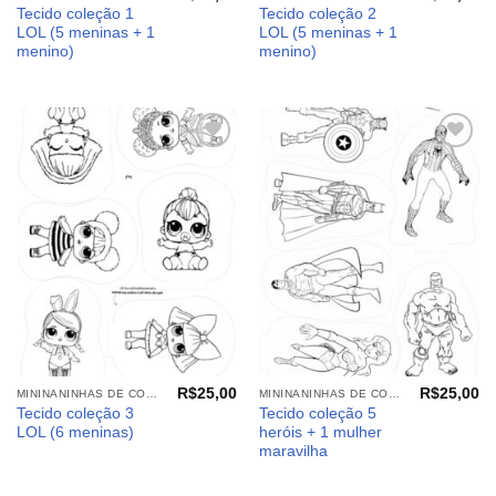
Tecido coleção 1
Tecido coleção 2
LOL (5 meninas + 1
LOL (5 meninas + 1
menino)
menino)
Adicionar
Adicionar
aos
aos
meus
meus
desejos
desejos
R$
25,00
R$
25,00
MININANINHAS DE COLORIR
MININANINHAS DE COLORIR
Tecido coleção 3
Tecido coleção 5
LOL (6 meninas)
heróis + 1 mulher
maravilha