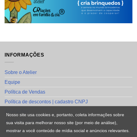
INFORMAÇÕES
Sobre o Atelier
Equipe
Política de Vendas
Política de descontos | cadastro CNPJ
Avaliações
Nosso site usa cookies e, portanto, coleta informações sobre
Avalie a sua compra
sua visita para melhorar nosso site (por meio de análise),
mostrar a você conteúdo de mídia social e anúncios relevantes.
Contato