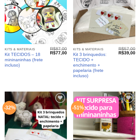
R$
87,00
R$
57,00
KITS & MATERIAIS
KITS & MATERIAIS
O
O
O
O
R$
77,00
R$
39,00
Kit TECIDOS – 18
Kit 3 brinquedos:
preço
preço
preço
pr
mininaninhas (frete
TECIDO +
original
atual
original
at
era:
é:
era:
é:
incluso)
enchimento +
R$87,00.
R$77,00.
R$57,00.
R$
papelaria (frete
incluso)
-32%
-51%
Adicionar
Adicionar
aos
aos
meus
meus
desejos
desejos