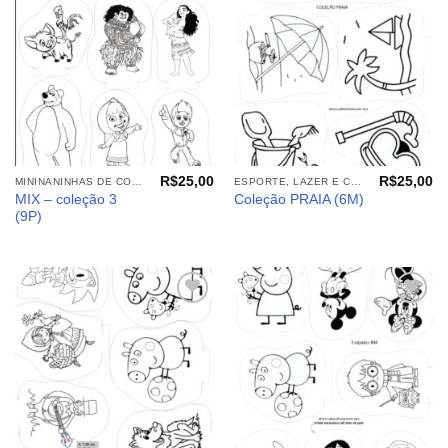
meus
meus
desejos
desejos
R$
25,00
R$
25,00
MININANINHAS DE COLORIR
ESPORTE, LAZER E CIA (TECIDOS)
MIX – coleção 3
Coleção PRAIA (6M)
(9P)
Adicionar
Adicionar
aos
aos
meus
meus
desejos
desejos