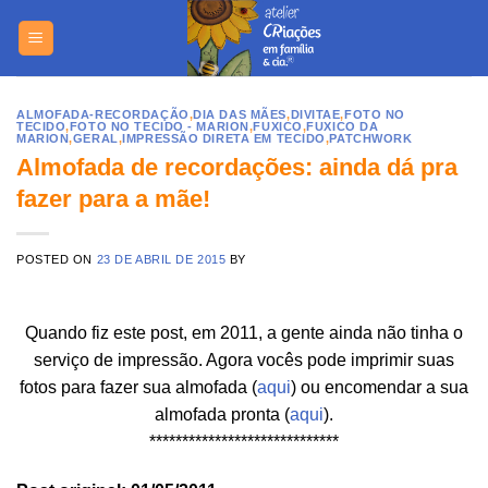
Skip
https://yuant
to
content
ALMOFADA-RECORDAÇÃO
,
DIA DAS MÃES
,
DIVITAE
,
FOTO NO
TECIDO
,
FOTO NO TECIDO - MARION
,
FUXICO
,
FUXICO DA
MARION
,
GERAL
,
IMPRESSÃO DIRETA EM TECIDO
,
PATCHWORK
Almofada de recordações: ainda dá pra
fazer para a mãe!
POSTED ON
23 DE ABRIL DE 2015
BY
Quando fiz este post, em 2011, a gente ainda não tinha o
serviço de impressão. Agora vocês pode imprimir suas
fotos para fazer sua almofada (
aqui
) ou encomendar a sua
almofada pronta (
aqui
).
*****************************