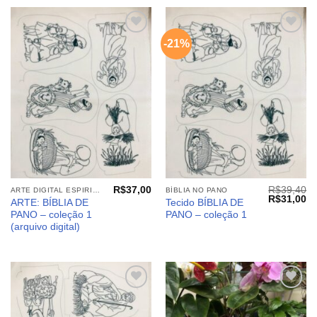
-21%
Adicionar
Adicionar
aos
aos
meus
meus
desejos
desejos
R$
37,00
R$
39,40
ARTE DIGITAL ESPIRITUALIDADE E EMOÇÕES: MININANINHAS
BÍBLIA NO PANO
O
O
R$
31,00
ARTE: BÍBLIA DE
Tecido BÍBLIA DE
preço
pr
PANO – coleção 1
PANO – coleção 1
original
at
era:
é:
(arquivo digital)
R$39,40.
R$
Adicionar
Adicionar
aos
aos