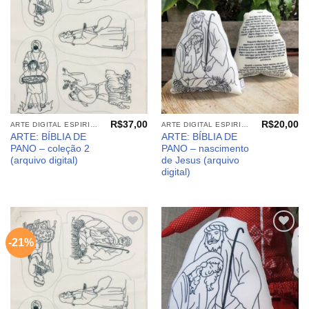
meus
meus
desejos
desejos
R$
37,00
R$
20,00
ARTE DIGITAL ESPIRITUALIDADE E EMOÇÕES: MININANINHAS
ARTE DIGITAL ESPIRITUALIDADE E EMOÇÕES: MININANINHAS
ARTE: BÍBLIA DE
ARTE: BÍBLIA DE
PANO – coleção 2
PANO – nascimento
(arquivo digital)
de Jesus (arquivo
digital)
-21%
Adicionar
Adicionar
aos
aos
meus
meus
desejos
desejos