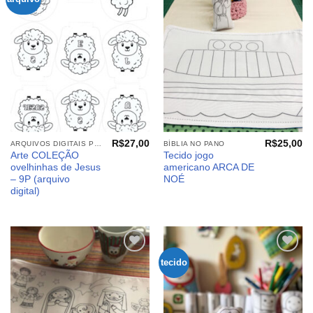
aos
aos
meus
meus
desejos
desejos
R$
27,00
R$
25,00
ARQUIVOS DIGITAIS PÁSCOA
BÍBLIA NO PANO
Arte COLEÇÃO
Tecido jogo
ovelhinhas de Jesus
americano ARCA DE
– 9P (arquivo
NOÉ
digital)
tecido
Adicionar
Adicionar
aos
aos
meus
meus
desejos
desejos