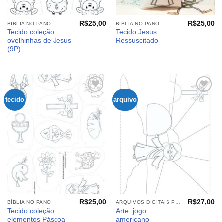
R$
25,00
R$
25,00
BÍBLIA NO PANO
BÍBLIA NO PANO
Tecido coleção
Tecido Jesus
ovelhinhas de Jesus
Ressuscitado
(9P)
tecido
arquivo
Adicionar
Adicionar
aos
aos
meus
meus
desejos
desejos
R$
25,00
R$
27,00
BÍBLIA NO PANO
ARQUIVOS DIGITAIS PÁSCOA
Tecido coleção
Arte: jogo
elementos Páscoa
americano