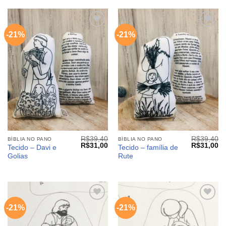
-21%
-21%
Adicionar
Adicionar
aos
aos
meus
meus
desejos
desejos
R$
39,40
R$
39,40
BÍBLIA NO PANO
BÍBLIA NO PANO
O
O
O
O
R$
31,00
R$
31,00
Tecido – Davi e
Tecido – família de
preço
preço
preço
pr
Golias
Rute
original
atual
original
at
era:
é:
era:
é:
R$39,40.
R$31,00.
R$39,40.
R$
-21%
-21%
Adicionar
Adicionar
aos
aos
meus
meus