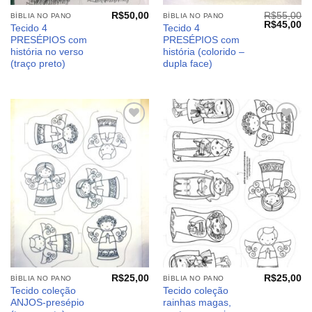
R$
50,00
R$
55,00
BÍBLIA NO PANO
BÍBLIA NO PANO
O
O
R$
45,00
Tecido 4
Tecido 4
preço
pr
PRESÉPIOS com
PRESÉPIOS com
original
at
era:
é:
história no verso
história (colorido –
R$55,00.
R$
(traço preto)
dupla face)
Adicionar
Adicionar
aos
aos
meus
meus
desejos
desejos
R$
25,00
R$
25,00
BÍBLIA NO PANO
BÍBLIA NO PANO
Tecido coleção
Tecido coleção
ANJOS-presépio
rainhas magas,