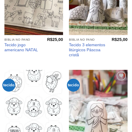
R$
25,00
R$
25,00
BÍBLIA NO PANO
BÍBLIA NO PANO
Tecido jogo
Tecido 3 elementos
americano NATAL
litúrgicos Páscoa
cristã
tecido
tecido
Adicionar
Adicionar
aos
aos
meus
meus
desejos
desejos