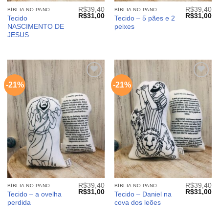
R$
39,40
R$
39,40
BÍBLIA NO PANO
BÍBLIA NO PANO
O
O
O
O
R$
31,00
R$
31,00
Tecido
Tecido – 5 pães e 2
preço
preço
preço
pr
NASCIMENTO DE
peixes
original
atual
original
at
era:
é:
era:
é:
JESUS
R$39,40.
R$31,00.
R$39,40.
R$
-21%
-21%
Adicionar
Adicionar
aos
aos
meus
meus
desejos
desejos
R$
39,40
R$
39,40
BÍBLIA NO PANO
BÍBLIA NO PANO
O
O
O
O
R$
31,00
R$
31,00
Tecido – a ovelha
Tecido – Daniel na
preço
preço
preço
pr
perdida
cova dos leões
original
atual
original
at
era:
é:
era:
é:
R$39,40.
R$31,00.
R$39,40.
R$