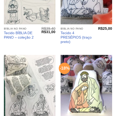
R$
39,40
R$
25,00
BÍBLIA NO PANO
BÍBLIA NO PANO
O
O
R$
31,00
Tecido BÍBLIA DE
Tecido 4
preço
preço
PANO – coleção 2
PRESÉPIOS (traço
original
atual
era:
é:
preto)
R$39,40.
R$31,00.
-18%
Adicionar
Adicionar
aos
aos
meus
meus
desejos
desejos