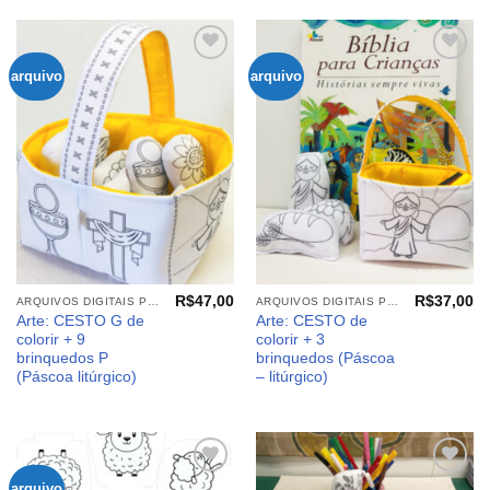
arquivo
arquivo
Adicionar
Adicionar
aos
aos
meus
meus
desejos
desejos
R$
47,00
R$
37,00
ARQUIVOS DIGITAIS PÁSCOA
ARQUIVOS DIGITAIS PÁSCOA
Arte: CESTO G de
Arte: CESTO de
colorir + 9
colorir + 3
brinquedos P
brinquedos (Páscoa
(Páscoa litúrgico)
– litúrgico)
arquivo
Adicionar
Adicionar