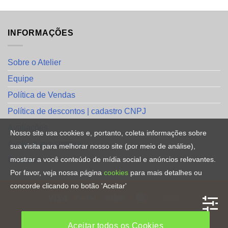
INFORMAÇÕES
Sobre o Atelier
Equipe
Política de Vendas
Política de descontos | cadastro CNPJ
Avaliações
Nosso site usa cookies e, portanto, coleta informações sobre
Avalie a sua compra
sua visita para melhorar nosso site (por meio de análise),
mostrar a você conteúdo de mídia social e anúncios relevantes.
Contato
Por favor, veja nossa página
cookies
para mais detalhes ou
concorde clicando no botão 'Aceitar'
HOME
Aceitar todos os Cookies