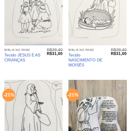
desejos
desejos
R$
39,40
R$
39,40
BÍBLIA NO PANO
BÍBLIA NO PANO
O
O
O
O
R$
31,00
R$
31,00
Tecido JESUS E AS
Tecido
preço
preço
preço
pr
CRIANÇAS
NASCIMENTO DE
original
atual
original
at
era:
é:
era:
é:
MOISÉS
R$39,40.
R$31,00.
R$39,40.
R$
-21%
-21%
Adicionar
Adicionar
aos
aos
meus
meus
desejos
desejos