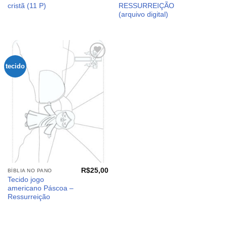
cristã (11 P)
RESSURREIÇÃO
(arquivo digital)
tecido
Adicionar
aos
meus
desejos
R$
25,00
BÍBLIA NO PANO
Tecido jogo
americano Páscoa –
Ressurreição