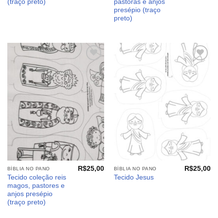
(traço preto)
pastoras e anjos
presépio (traço
preto)
Adicionar
Adicionar
aos
aos
meus
meus
desejos
desejos
R$
25,00
R$
25,00
BÍBLIA NO PANO
BÍBLIA NO PANO
Tecido coleção reis
Tecido Jesus
magos, pastores e
anjos presépio
(traço preto)