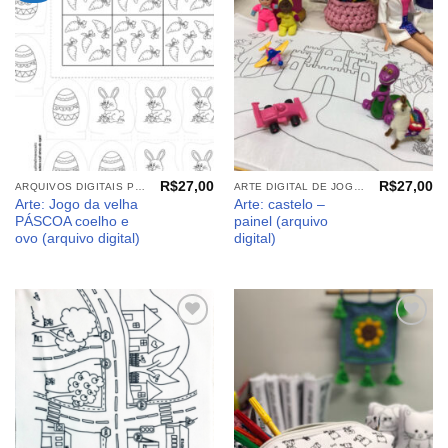
meus
meus
desejos
desejos
R$
27,00
R$
27,00
ARQUIVOS DIGITAIS PÁSCOA
ARTE DIGITAL DE JOGOS E PAINEIS
Arte: Jogo da velha
Arte: castelo –
PÁSCOA coelho e
painel (arquivo
ovo (arquivo digital)
digital)
Adicionar
Adicionar
aos
aos
meus
meus
desejos
desejos