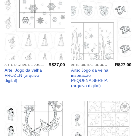
Adicionar
Adicionar
aos
aos
meus
meus
desejos
desejos
R$
27,00
R$
27,00
ARTE DIGITAL DE JOGOS E PAINEIS
ARTE DIGITAL DE JOGOS E PAINEIS
Arte: Jogo da velha
Arte: Jogo da velha
FROZEN (arquivo
inspiração
digital)
PEQUENA SEREIA
(arquivo digital)
Adicionar
Adicionar
aos
aos
meus
meus
desejos
desejos