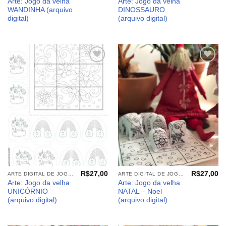
Arte: Jogo da velha
Arte: Jogo da velha
WANDINHA (arquivo
DINOSSAURO
digital)
(arquivo digital)
Adicionar
Adicionar
aos
aos
meus
meus
desejos
desejos
R$
27,00
R$
27,00
ARTE DIGITAL DE JOGOS E PAINEIS
ARTE DIGITAL DE JOGOS E PAINEIS
Arte: Jogo da velha
Arte: Jogo da velha
UNICÓRNIO
NATAL – Noel
(arquivo digital)
(arquivo digital)