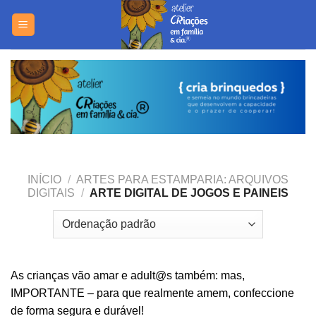
Skip
https://yuantotomain.com/
to
content
INÍCIO
/
ARTES PARA ESTAMPARIA: ARQUIVOS
DIGITAIS
/
ARTE DIGITAL DE JOGOS E PAINEIS
As crianças vão amar e adult@s também: mas,
IMPORTANTE – para que realmente amem, confeccione
de forma segura e durável!