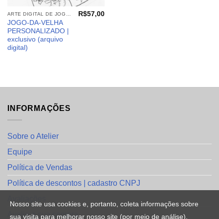
R$
57,00
ARTE DIGITAL DE JOGOS E PAINEIS
JOGO-DA-VELHA
PERSONALIZADO |
exclusivo (arquivo
digital)
INFORMAÇÕES
Sobre o Atelier
Equipe
Política de Vendas
Política de descontos | cadastro CNPJ
Avaliações
Nosso site usa cookies e, portanto, coleta informações sobre
Avalie a sua compra
sua visita para melhorar nosso site (por meio de análise),