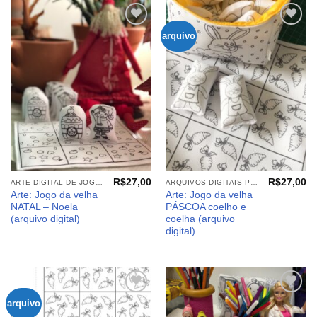
arquivo
Adicionar
Adicionar
aos
aos
meus
meus
desejos
desejos
R$
27,00
R$
27,00
ARTE DIGITAL DE JOGOS E PAINEIS
ARQUIVOS DIGITAIS PÁSCOA
Arte: Jogo da velha
Arte: Jogo da velha
NATAL – Noela
PÁSCOA coelho e
(arquivo digital)
coelha (arquivo
digital)
arquivo
Adicionar
Adicionar
aos
aos