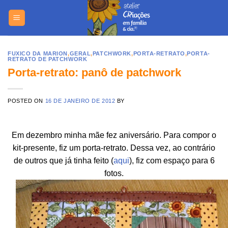
Skip
https://yuant
to
content
FUXICO DA MARION
,
GERAL
,
PATCHWORK
,
PORTA-RETRATO
,
PORTA-
RETRATO DE PATCHWORK
Porta-retrato: panô de patchwork
POSTED ON
16 DE JANEIRO DE 2012
BY
Em dezembro minha mãe fez aniversário. Para compor o
kit-presente, fiz um porta-retrato. Dessa vez, ao contrário
de outros que já tinha feito (
aqui
), fiz com espaço para 6
fotos.