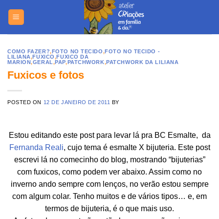
Skip
https://yuant
to
content
COMO FAZER?
,
FOTO NO TECIDO
,
FOTO NO TECIDO -
LILIANA
,
FUXICO
,
FUXICO DA
MARION
,
GERAL
,
PAP
,
PATCHWORK
,
PATCHWORK DA LILIANA
Fuxicos e fotos
POSTED ON
12 DE JANEIRO DE 2011
BY
Estou editando este post para levar lá pra BC Esmalte, da
Fernanda Reali
, cujo tema é esmalte X bijuteria. Este post
escrevi lá no comecinho do blog, mostrando “bijuterias”
com fuxicos, como podem ver abaixo. Assim como no
inverno ando sempre com lenços, no verão estou sempre
com algum colar. Tenho muitos e de vários tipos… e, em
termos de bijuteria, é o que mais uso.