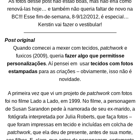
As fotos desse post não estão boas, mas não eria como
renová-las hoje… e também não queria faltar de novo na
BC!!! Esse fim-de-semana, 8-9/12/2012, é especial…
Kerstin vai fazer o vestibular!
——————————————————–
Post original
Quando comecei a mexer com tecidos,
patchwork
e
fuxicos (2009), queria
fazer algo que permitisse
personalizações
. Aí pensei em usar
tec
idos com fotos
estampadas
para as
cr
iações – obviamente, isso não é
novidade.
A primeira vez que vi um projeto de
patchwork
com fotos
foi no filme Lado a Lado, em 1999. No filme, a personagem
de Susan Sarandon pede à namorada de seu ex-marido, a
fotógrafa interpretada por Julia Roberts, que faça fotos –
que foram impressas em tecido e incluídas em colcha de
patchwork
, que ela deu de presente, antes de sua morte,