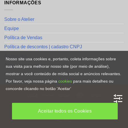
INFORMAÇÕES
Sobre o Atelier
Equipe
Política de Vendas
Política de descontos | cadastro CNPJ
Avaliações
Nosso site usa cookies e, portanto, coleta informações sobre
Avalie a sua compra
sua visita para melhorar nosso site (por meio de análise),
mostrar a você conteúdo de mídia social e anúncios relevantes.
Contato
Por favor, veja nossa página
cookies
para mais detalhes ou
concorde clicando no botão 'Aceitar'
HOME
Aceitar todos os Cookies
Copyright [2023] ©
Direitos Reservados
. By
CRiações em
Familia