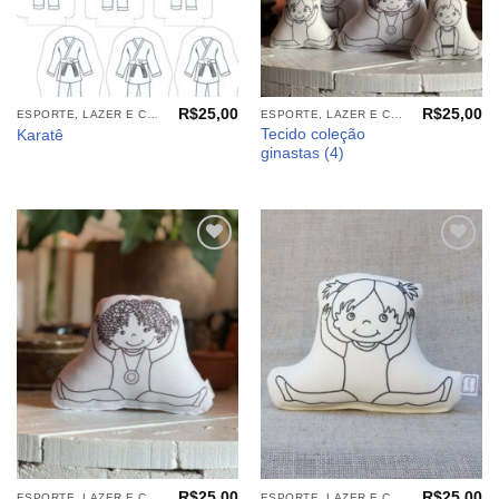
R$
25,00
R$
25,00
ESPORTE, LAZER E CIA (TECIDOS)
ESPORTE, LAZER E CIA (TECIDOS)
Tecido coleção
Karatê
ginastas (4)
Adicionar
Adicionar
aos
aos
meus
meus
desejos
desejos
R$
25,00
R$
25,00
ESPORTE, LAZER E CIA (TECIDOS)
ESPORTE, LAZER E CIA (TECIDOS)