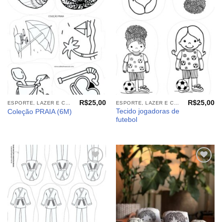
aos
aos
meus
meus
desejos
desejos
R$
25,00
R$
25,00
ESPORTE, LAZER E CIA (TECIDOS)
ESPORTE, LAZER E CIA (TECIDOS)
Tecido jogadoras de
Coleção PRAIA (6M)
futebol
Adicionar
Adicionar
aos
aos
meus
meus
desejos
desejos