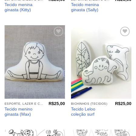
Tecido menina
Tecido menina
ginasta (Kitty)
ginasta (Sally)
Adicionar
Adicionar
aos
aos
meus
meus
desejos
desejos
R$
25,00
R$
25,00
ESPORTE, LAZER E CIA (TECIDOS)
BICHINHOS (TECIDOS)
Tecido menino
Tecido Leloo
ginasta (Max)
coleção surf