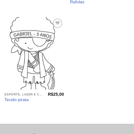
Rafolas
Adicionar
aos
meus
desejos
R$
25,00
ESPORTE, LAZER E CIA (TECIDOS)
Tecido pirata