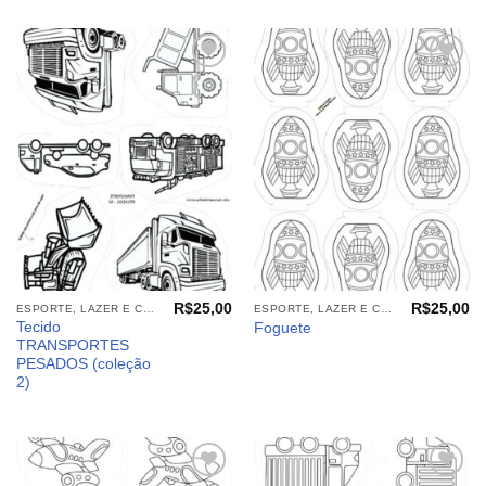
Adicionar
Adicionar
aos
aos
meus
meus
desejos
desejos
R$
25,00
R$
25,00
ESPORTE, LAZER E CIA (TECIDOS)
ESPORTE, LAZER E CIA (TECIDOS)
Tecido
Foguete
TRANSPORTES
PESADOS (coleção
2)