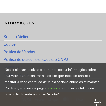
INFORMAÇÕES
Sobre o Atelier
Equipe
Política de Vendas
Política de descontos | cadastro CNPJ
Avaliações
Nosso site usa cookies e, portanto, coleta informações sobre
Avalie a sua compra
sua visita para melhorar nosso site (por meio de análise),
mostrar a você conteúdo de mídia social e anúncios relevantes.
Contato
Por favor, veja nossa página
cookies
para mais detalhes ou
concorde clicando no botão 'Aceitar'