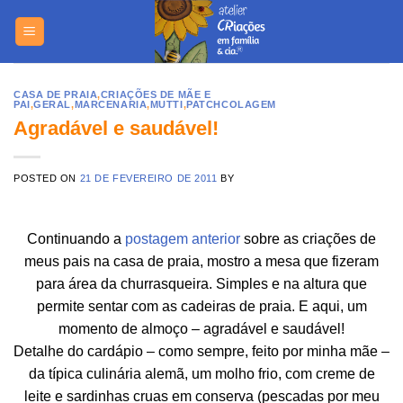
Skip
https://yuantotomain.com/
to
content
CASA DE PRAIA
,
CRIAÇÕES DE MÃE E
PAI
,
GERAL
,
MARCENARIA
,
MUTTI
,
PATCHCOLAGEM
Agradável e saudável!
POSTED ON
21 DE FEVEREIRO DE 2011
BY
Continuando a
postagem anterior
sobre as criações de
meus pais na casa de praia, mostro a mesa que fizeram
para área da churrasqueira. Simples e na altura que
permite sentar com as cadeiras de praia. E aqui, um
momento de almoço – agradável e saudável!
Detalhe do cardápio – como sempre, feito por minha mãe –
da típica culinária alemã, um molho frio, com creme de
leite e sardinhas cruas em conserva (pescadas por meu