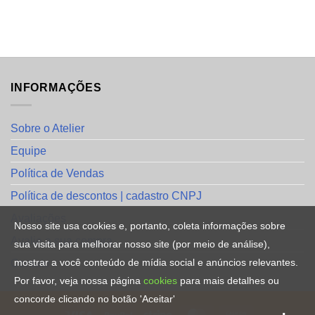
INFORMAÇÕES
Sobre o Atelier
Equipe
Política de Vendas
Política de descontos | cadastro CNPJ
Avaliações
Nosso site usa cookies e, portanto, coleta informações sobre
Avalie a sua compra
sua visita para melhorar nosso site (por meio de análise),
mostrar a você conteúdo de mídia social e anúncios relevantes.
Contato
Por favor, veja nossa página
cookies
para mais detalhes ou
concorde clicando no botão 'Aceitar'