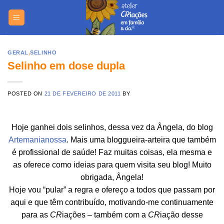
Skip
https://yuantotomain.com/
to
content
GERAL
,
SELINHO
Selinho em dose dupla
POSTED ON
21 DE FEVEREIRO DE 2011
BY
Hoje ganhei dois selinhos, dessa vez da Ângela, do blog
Artemanianossa
. Mais uma bloggueira-arteira que também
é profissional de saúde! Faz muitas coisas, ela mesma e
as oferece como ideias para quem visita seu blog! Muito
obrigada, Ângela!
Hoje vou “pular” a regra e ofereço a todos que passam por
aqui e que têm contribuído, motivando-me continuamente
para as
CR
iações – também com a
CR
iação desse