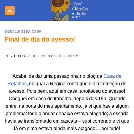
Skip
https://yuantotomain.com/
to
content
GERAL
,
NOSSA CASA
Final de dia do avesso!
POSTED ON
23 DE FEVEREIRO DE 2011
BY
Acabei de dar uma passadinha no blog da
Casa de
Retalhos
, no qual a Regina conta que o dia começou do
avesso. Pois bem, aqui em casa, anoiteceu do avesso!
Cheguei em casa do trabalho, depois das 18h. Quando
entrei na porta do meu apartamento, já vi que havia algum
problema: todo o andar debaixo estava alagado; a escada
havia se transformado em cascata – subi correndo e vi que
lá em cima estava ainda mais alagado… por tudo!