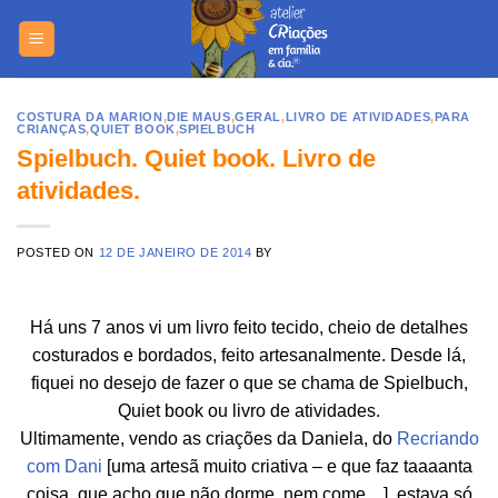
Skip
https://yuant
to
content
COSTURA DA MARION
,
DIE MAUS
,
GERAL
,
LIVRO DE ATIVIDADES
,
PARA
CRIANÇAS
,
QUIET BOOK
,
SPIELBUCH
Spielbuch. Quiet book. Livro de
atividades.
POSTED ON
12 DE JANEIRO DE 2014
BY
Há uns 7 anos vi um livro feito tecido, cheio de detalhes
costurados e bordados, feito artesanalmente. Desde lá,
fiquei no desejo de fazer o que se chama de Spielbuch,
Quiet book ou livro de atividades.
Ultimamente, vendo as criações da Daniela, do
Recriando
com Dani
[uma artesã muito criativa – e que faz taaaanta
coisa, que acho que não dorme, nem come…], estava só