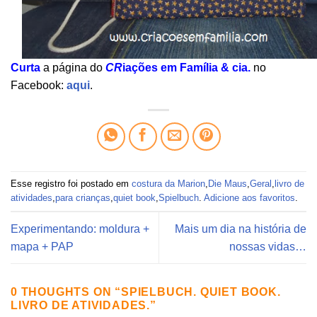
Curta
a página do
CR
iações em Família & cia.
no
Facebook:
aqui
.
Esse registro foi postado em
costura da Marion
,
Die Maus
,
Geral
,
livro de
atividades
,
para crianças
,
quiet book
,
Spielbuch
.
Adicione aos favoritos
.
Experimentando: moldura +
Mais um dia na história de
mapa + PAP
nossas vidas…
0 THOUGHTS ON “
SPIELBUCH. QUIET BOOK.
LIVRO DE ATIVIDADES.
”