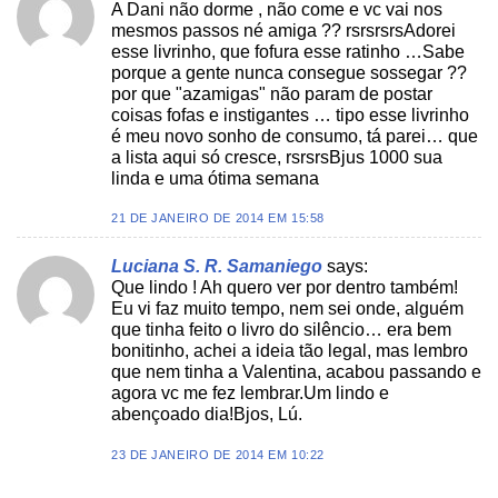
A Dani não dorme , não come e vc vai nos
mesmos passos né amiga ?? rsrsrsrsAdorei
esse livrinho, que fofura esse ratinho …Sabe
porque a gente nunca consegue sossegar ??
por que "azamigas" não param de postar
coisas fofas e instigantes … tipo esse livrinho
é meu novo sonho de consumo, tá parei… que
a lista aqui só cresce, rsrsrsBjus 1000 sua
linda e uma ótima semana
21 DE JANEIRO DE 2014 EM 15:58
Luciana S. R. Samaniego
says:
Que lindo ! Ah quero ver por dentro também!
Eu vi faz muito tempo, nem sei onde, alguém
que tinha feito o livro do silêncio… era bem
bonitinho, achei a ideia tão legal, mas lembro
que nem tinha a Valentina, acabou passando e
agora vc me fez lembrar.Um lindo e
abençoado dia!Bjos, Lú.
23 DE JANEIRO DE 2014 EM 10:22