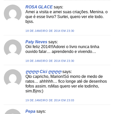
ROSA GLACE
says:
Amei a visita e amei suas criações. Menina. o
que é esse livro? Surtei, quero ver ele todo.
bjss.
18 DE JANEIRO DE 2014 EM 23:30
Paty Neves
says:
Oiii feliz 2014!!!Adorei o livro nunca tinha
ouvido falar… aprendendo e vivendo…
18 DE JANEIRO DE 2014 EM 23:30
ღღღღ Cici ღღღღ
says:
Qto capricho, Marion!Só morro de medo de
ratos… ahhhhh… fico longe até de desenhos
fofos assim. rsMas quero ver ele todinho,
sim.Bjns:)
19 DE JANEIRO DE 2014 EM 23:03
Pepa
says: