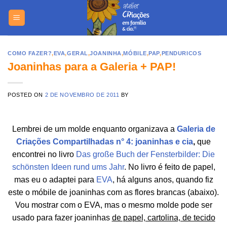
Skip
https://yuantotomain.com/
to
content
COMO FAZER?
,
EVA
,
GERAL
,
JOANINHA
,
MÓBILE
,
PAP
,
PENDURICOS
Joaninhas para a Galeria + PAP!
POSTED ON
2 DE NOVEMBRO DE 2011
BY
Lembrei de um molde enquanto organizava a
Galeria de
Criações Compartilhadas n° 4: joaninhas e cia
,
que
encontrei no livro
Das große Buch der Fensterbilder: Die
schönsten Ideen rund ums Jahr
. No livro é feito de papel,
mas eu o adaptei para
EVA
, há alguns anos, quando fiz
este o móbile de joaninhas com as flores brancas (abaixo).
Vou mostrar com o EVA, mas o mesmo molde pode ser
usado para fazer joaninhas
de papel, cartolina, de tecido