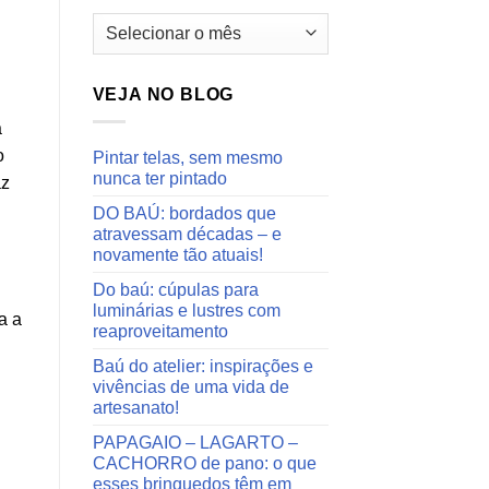
Arquivos
do
blog
VEJA NO BLOG
a
o
Pintar telas, sem mesmo
nunca ter pintado
az
DO BAÚ: bordados que
atravessam décadas – e
novamente tão atuais!
Do baú: cúpulas para
luminárias e lustres com
a a
reaproveitamento
Baú do atelier: inspirações e
vivências de uma vida de
artesanato!
PAPAGAIO – LAGARTO –
CACHORRO de pano: o que
esses brinquedos têm em