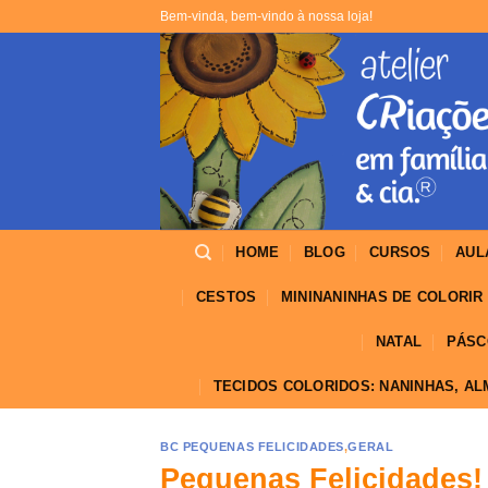
Skip
Bem-vinda, bem-vindo à nossa loja!
to
content
HOME
BLOG
CURSOS
AUL
CESTOS
MININANINHAS DE COLORIR
NATAL
PÁSC
TECIDOS COLORIDOS: NANINHAS, A
BC PEQUENAS FELICIDADES
,
GERAL
Pequenas Felicidades!