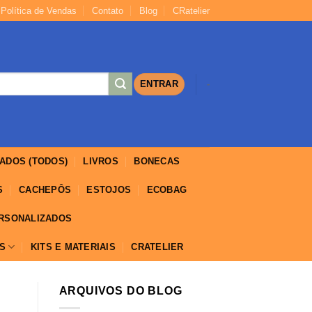
Política de Vendas
Contato
Blog
CRatelier
https://yuantotomain.com/
ENTRAR
-
ADOS (TODOS)
LIVROS
BONECAS
S
CACHEPÔS
ESTOJOS
ECOBAG
ERSONALIZADOS
IS
KITS E MATERIAIS
CRATELIER
ARQUIVOS DO BLOG