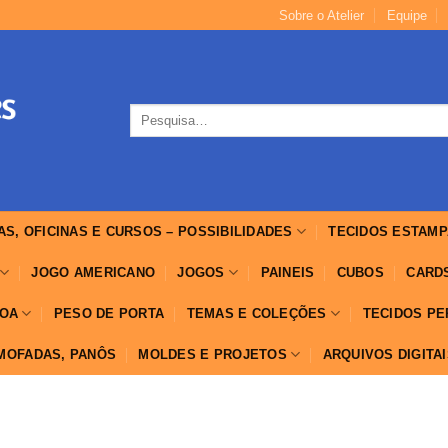
Sobre o Atelier
Equipe
Pesquisar
por:
AS, OFICINAS E CURSOS – POSSIBILIDADES
TECIDOS ESTAMP
JOGO AMERICANO
JOGOS
PAINEIS
CUBOS
CARD
OA
PESO DE PORTA
TEMAS E COLEÇÕES
TECIDOS P
LMOFADAS, PANÔS
MOLDES E PROJETOS
ARQUIVOS DIGITA