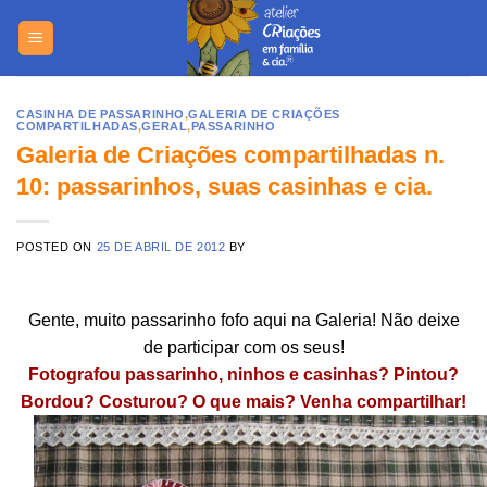
Skip
https://yuant
to
content
CASINHA DE PASSARINHO
,
GALERIA DE CRIAÇÕES
COMPARTILHADAS
,
GERAL
,
PASSARINHO
Galeria de Criações compartilhadas n.
10: passarinhos, suas casinhas e cia.
POSTED ON
25 DE ABRIL DE 2012
BY
Gente, muito passarinho fofo aqui na Galeria! Não deixe
de participar com os seus!
Fotografou passarinho, ninhos e casinhas? Pintou?
Bordou? Costurou? O que mais? Venha compartilhar!