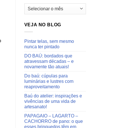
Arquivos
do
blog
VEJA NO BLOG
o
Pintar telas, sem mesmo
nunca ter pintado
DO BAÚ: bordados que
atravessam décadas – e
novamente tão atuais!
Do baú: cúpulas para
luminárias e lustres com
reaproveitamento
Baú do atelier: inspirações e
vivências de uma vida de
artesanato!
PAPAGAIO – LAGARTO –
CACHORRO de pano: o que
esses brinquedos têm em