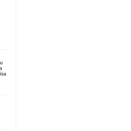
eu
a
isa