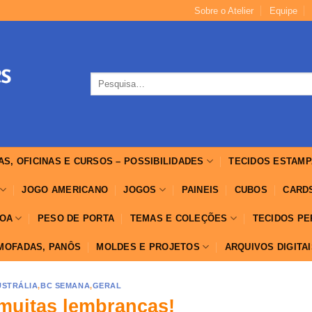
Sobre o Atelier
Equipe
Pesquisar
por:
AS, OFICINAS E CURSOS – POSSIBILIDADES
TECIDOS ESTAMP
JOGO AMERICANO
JOGOS
PAINEIS
CUBOS
CARD
OA
PESO DE PORTA
TEMAS E COLEÇÕES
TECIDOS P
LMOFADAS, PANÔS
MOLDES E PROJETOS
ARQUIVOS DIGITA
USTRÁLIA
,
BC SEMANA
,
GERAL
 muitas lembranças!