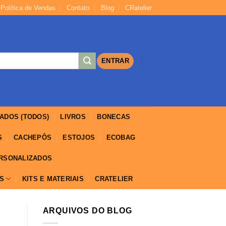
Política de Vendas
Contato
Blog
CRatelier
https://yuantotomain.com/
ENTRAR
-
ADOS (TODOS)
LIVROS
BONECAS
S
CACHEPÔS
ESTOJOS
ECOBAG
ERSONALIZADOS
IS
KITS E MATERIAIS
CRATELIER
ARQUIVOS DO BLOG