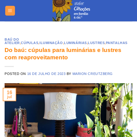
Skip
https://yuantotomain.com/
to
content
BAÚ DO
ATELIER
,
CÚPULAS
,
ILUMINAÇÃO
,
LUMINÁRIAS
,
LUSTRES
,
PANTALHAS
Do baú: cúpulas para luminárias e lustres
com reaproveitamento
POSTED ON
16 DE JULHO DE 2023
BY
MARION CREUTZBERG
16
jul