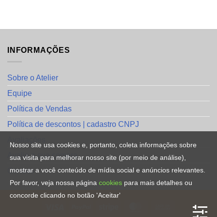
INFORMAÇÕES
Sobre o Atelier
Equipe
Política de Vendas
Política de descontos | cadastro CNPJ
Avaliações
Nosso site usa cookies e, portanto, coleta informações sobre
Avalie a sua compra
sua visita para melhorar nosso site (por meio de análise),
mostrar a você conteúdo de mídia social e anúncios relevantes.
Contato
Por favor, veja nossa página
cookies
para mais detalhes ou
concorde clicando no botão 'Aceitar'