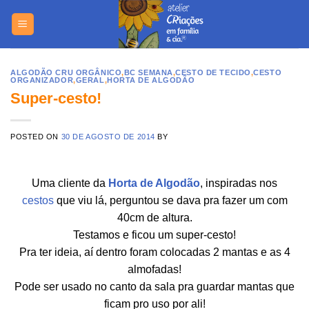
Skip
https://yuant
to
content
ALGODÃO CRU ORGÂNICO
,
BC SEMANA
,
CESTO DE TECIDO
,
CESTO
ORGANIZADOR
,
GERAL
,
HORTA DE ALGODÃO
Super-cesto!
POSTED ON
30 DE AGOSTO DE 2014
BY
Uma cliente da
Horta de Algodão
, inspiradas nos
cestos
que viu lá, perguntou se dava pra fazer um com
40cm de altura.
Testamos e ficou um super-cesto!
Pra ter ideia, aí dentro foram colocadas 2 mantas e as 4
almofadas!
Pode ser usado no canto da sala pra guardar mantas que
ficam pro uso por ali!