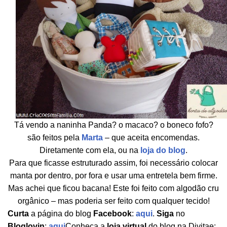
Tá vendo a naninha Panda? o macaco? o boneco fofo?
são feitos pela
Marta
– que aceita encomendas.
Diretamente com ela, ou na
loja do blog
.
Para que ficasse estruturado assim, foi necessário colocar
manta por dentro, por fora e usar uma entretela bem firme.
Mas achei que ficou bacana! Este foi feito com algodão cru
orgânico – mas poderia ser feito com qualquer tecido!
Curta
a página do blog
Facebook
:
aqui
.
Siga
no
Bloglovin
:
aqui
Conheça a
loja virtual
do blog na Divitae: