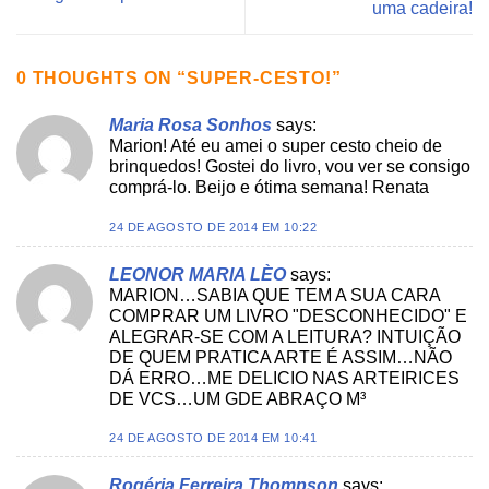
uma cadeira!
0 THOUGHTS ON “
SUPER-CESTO!
”
Maria Rosa Sonhos
says:
Marion! Até eu amei o super cesto cheio de
brinquedos! Gostei do livro, vou ver se consigo
comprá-lo. Beijo e ótima semana! Renata
24 DE AGOSTO DE 2014 EM 10:22
LEONOR MARIA LÈO
says:
MARION…SABIA QUE TEM A SUA CARA
COMPRAR UM LIVRO "DESCONHECIDO" E
ALEGRAR-SE COM A LEITURA? INTUIÇÃO
DE QUEM PRATICA ARTE É ASSIM…NÃO
DÁ ERRO…ME DELICIO NAS ARTEIRICES
DE VCS…UM GDE ABRAÇO M³
24 DE AGOSTO DE 2014 EM 10:41
Rogéria Ferreira Thompson
says: