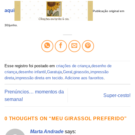
aqui
Publicação original em
30/junho.
Esse registro foi postado em
criações de criança
,
desenho de
criança
,
desenho infantil
,
Garatuja
,
Geral
,
girassóis
,
impressão
direta
,
impressão direta em tecido
.
Adicione aos favoritos
.
Prenúncios… momentos da
Super-cesto!
semana!
0 THOUGHTS ON “
MEU GIRASSOL PREFERIDO
”
Marta Andrade
says: