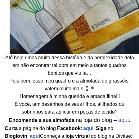
Até hoje rimos muito dessa história e da perplexidade dela
em não encontrar tal obra em meio a tantos quadros
bonitos que viu lá…
Pois bem, esse meu quadro e a almofada de girassóis,
valem muito mais 🙂 !!!
Homenagem à minha querida e amada filha!!!
E você, tem desenhos de seus filhos, afilhados ou
sobrinhos para aplicar em peças de tecido?
na loja do blog –
aqui
Encomende a sua almofada
.
Curta
a página do blog
Facebook
:
aqui
.
Siga
no
Bloglovin
:
aqui
Conheça a
loja virtual
do blog na Divitae: