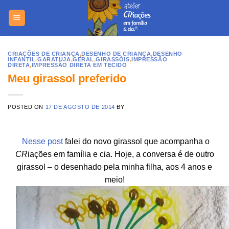
Skip
https://yuant
to
content
CRIAÇÕES DE CRIANÇA
,
DESENHO DE CRIANÇA
,
DESENHO
INFANTIL
,
GARATUJA
,
GERAL
,
GIRASSÓIS
,
IMPRESSÃO
DIRETA
,
IMPRESSÃO DIRETA EM TECIDO
Meu girassol preferido
POSTED ON
17 DE AGOSTO DE 2014
BY
Nesse post
falei do novo girassol que acompanha o
CR
iações em família e cia. Hoje, a conversa é de outro
girassol – o desenhado pela minha filha, aos 4 anos e
meio!