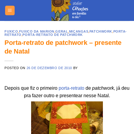
Skip
https://yuantotomain.com/
to
content
FUXICO
,
FUXICO DA MARION
,
GERAL
,
MIÇANGAS
,
PATCHWORK
,
PORTA-
RETRATO
,
PORTA-RETRATO DE PATCHWORK
Porta-retrato de patchwork – presente
de Natal
POSTED ON
26 DE DEZEMBRO DE 2010
BY
Depois que fiz o primeiro
porta-retrato
de
patchwork,
já deu
pra fazer outro e presentear nesse Natal.