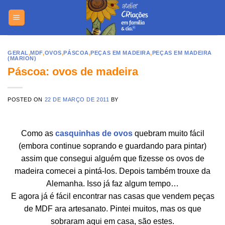
Skip
https://yuant
to
content
GERAL
,
MDF
,
OVOS
,
PÁSCOA
,
PEÇAS EM MADEIRA
,
PEÇAS EM MADEIRA
(MARION)
Páscoa: ovos de madeira
POSTED ON
22 DE MARÇO DE 2011
BY
Como as
casquinhas de ovos
quebram muito fácil
(embora continue soprando e guardando para pintar)
assim que consegui alguém que fizesse os ovos de
madeira comecei a pintá-los. Depois também trouxe da
Alemanha. Isso já faz algum tempo…
E agora já é fácil encontrar nas casas que vendem peças
de MDF ara artesanato. Pintei muitos, mas os que
sobraram aqui em casa, são estes.