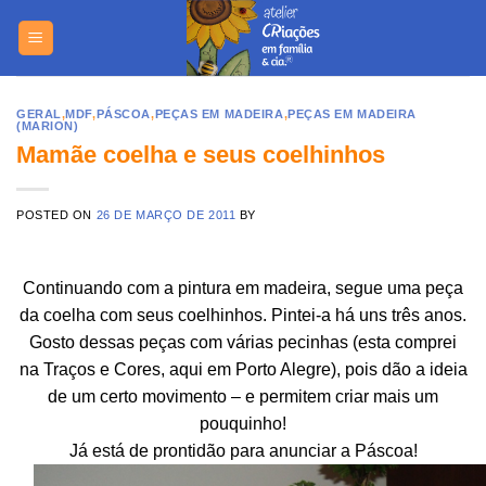
Skip
https://yuant
to
content
GERAL
,
MDF
,
PÁSCOA
,
PEÇAS EM MADEIRA
,
PEÇAS EM MADEIRA
(MARION)
Mamãe coelha e seus coelhinhos
POSTED ON
26 DE MARÇO DE 2011
BY
Continuando com a pintura em madeira, segue uma peça
da coelha com seus coelhinhos. Pintei-a há uns três anos.
Gosto dessas peças com várias pecinhas (esta comprei
na Traços e Cores, aqui em Porto Alegre), pois dão a ideia
de um certo movimento – e permitem criar mais um
pouquinho!
Já está de prontidão para anunciar a Páscoa!