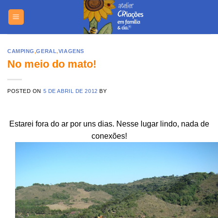
Skip
https://yuant
to
content
CAMPING
,
GERAL
,
VIAGENS
No meio do mato!
POSTED ON
5 DE ABRIL DE 2012
BY
Estarei fora do ar por uns dias. Nesse lugar lindo, nada de
conexões!