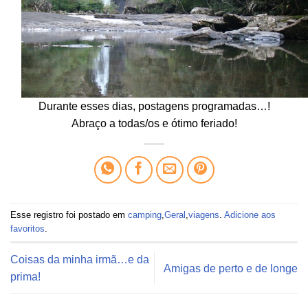
Durante esses dias, postagens programadas…!
Abraço a todas/os e ótimo feriado!
Esse registro foi postado em
camping
,
Geral
,
viagens
.
Adicione aos
favoritos
.
Coisas da minha irmã…e da
Amigas de perto e de longe
prima!