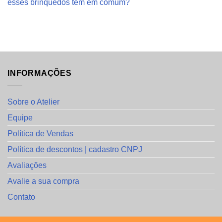
esses brinquedos têm em comum?
INFORMAÇÕES
Sobre o Atelier
Equipe
Política de Vendas
Política de descontos | cadastro CNPJ
Avaliações
Avalie a sua compra
Contato