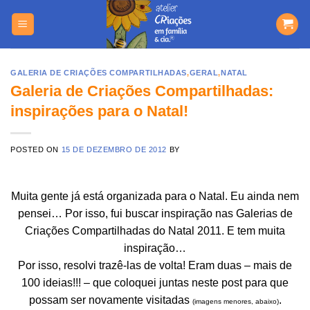
Skip
https://yuantotomain.com/
to
content
GALERIA DE CRIAÇÕES COMPARTILHADAS
,
GERAL
,
NATAL
Galeria de Criações Compartilhadas:
inspirações para o Natal!
POSTED ON
15 DE DEZEMBRO DE 2012
BY
Muita gente já está organizada para o Natal. Eu ainda nem
pensei… Por isso, fui buscar inspiração nas Galerias de
Criações Compartilhadas do Natal 2011. E tem muita
inspiração…
Por isso, resolvi trazê-las de volta! Eram duas – mais de
100 ideias!!! – que coloquei juntas neste post para que
possam ser novamente visitadas
.
(imagens menores, abaixo)