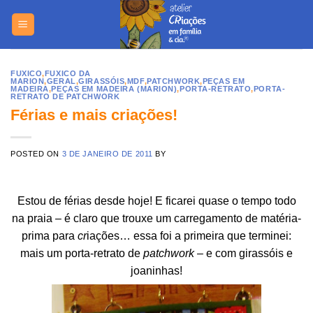
Skip
https://yuantotomain.com/
to
content
FUXICO
,
FUXICO DA
MARION
,
GERAL
,
GIRASSÓIS
,
MDF
,
PATCHWORK
,
PEÇAS EM
MADEIRA
,
PEÇAS EM MADEIRA (MARION)
,
PORTA-RETRATO
,
PORTA-
RETRATO DE PATCHWORK
Férias e mais criações!
POSTED ON
3 DE JANEIRO DE 2011
BY
Estou de férias desde hoje! E ficarei quase o tempo todo
na praia – é claro que trouxe um carregamento de matéria-
prima para
cr
iações… essa foi a primeira que terminei:
mais um porta-retrato de
patchwork
– e com girassóis e
joaninhas!