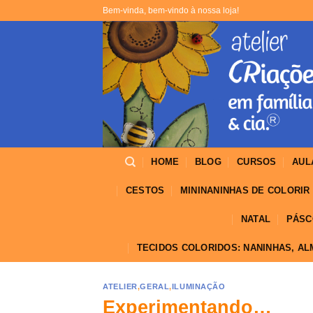
Skip
Bem-vinda, bem-vindo à nossa loja!
to
content
HOME
BLOG
CURSOS
AUL
CESTOS
MININANINHAS DE COLORIR
NATAL
PÁSC
TECIDOS COLORIDOS: NANINHAS, A
ATELIER
,
GERAL
,
ILUMINAÇÃO
Experimentando…