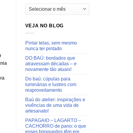
Arquivos
do
blog
VEJA NO BLOG
Pintar telas, sem mesmo
nunca ter pintado
r
DO BAÚ: bordados que
ânia
atravessam décadas – e
novamente tão atuais!
pra
Do baú: cúpulas para
luminárias e lustres com
reaproveitamento
Baú do atelier: inspirações e
vivências de uma vida de
artesanato!
PAPAGAIO – LAGARTO –
CACHORRO de pano: o que
esses brinquedos têm em