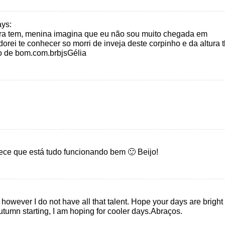
ays:
ra tem, menina imagina que eu não sou muito chegada em
orei te conhecer so morri de inveja deste corpinho e da altura t
do de bom.com.brbjsGélia
rece que está tudo funcionando bem 🙂 Beijo!
s however I do not have all that talent. Hope your days are bright
tumn starting, I am hoping for cooler days.Abraços.