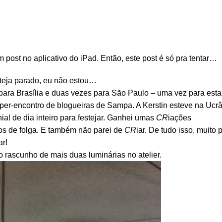
 post no aplicativo do iPad. Então, este post é só pra tentar…
teja parado, eu não estou…
para Brasília e duas vezes para São Paulo – uma vez para esta
uper-encontro de blogueiras de Sampa. A Kerstin esteve na Ucr
ial de dia inteiro para festejar. Ganhei umas
CR
iações
hos de folga. E também não parei de
CR
iar. De tudo isso, muito 
ar!
 rascunho de mais duas luminárias no atelier.