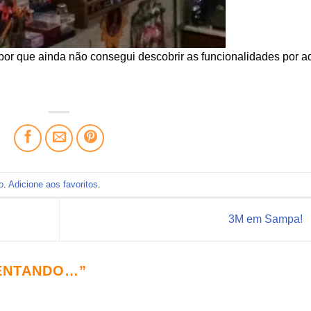
or que ainda não consegui descobrir as funcionalidades por aq
o
.
Adicione aos favoritos
.
3M em Sampa!
ENTANDO…
”