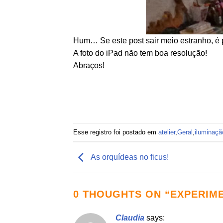
Hum… Se este post sair meio estranho, é p
A foto do iPad não tem boa resolução!
Abraços!
Esse registro foi postado em
atelier
,
Geral
,
iluminaçã
As orquídeas no ficus!
0 THOUGHTS ON “
EXPERIM
Claudia
says: