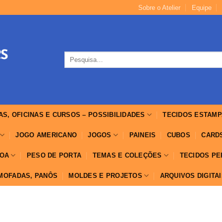
Sobre o Atelier
Equipe
Pesquisar
por:
AS, OFICINAS E CURSOS – POSSIBILIDADES
TECIDOS ESTAMP
JOGO AMERICANO
JOGOS
PAINEIS
CUBOS
CARD
OA
PESO DE PORTA
TEMAS E COLEÇÕES
TECIDOS P
LMOFADAS, PANÔS
MOLDES E PROJETOS
ARQUIVOS DIGITA