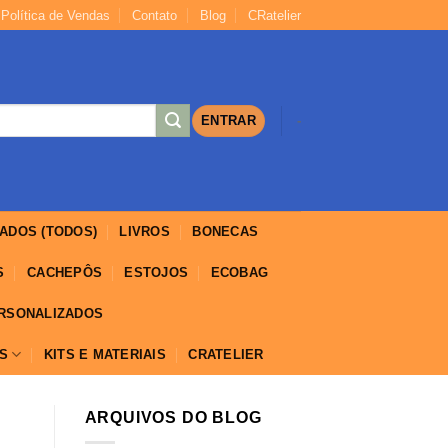
Política de Vendas
Contato
Blog
CRatelier
https://yuantotomain.com/
ENTRAR
-
ADOS (TODOS)
LIVROS
BONECAS
S
CACHEPÔS
ESTOJOS
ECOBAG
ERSONALIZADOS
IS
KITS E MATERIAIS
CRATELIER
ARQUIVOS DO BLOG