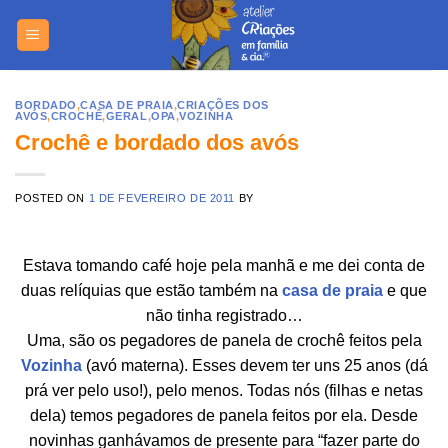
Skip
https://yuantotomain.com/
to
content
BORDADO
,
CASA DE PRAIA
,
CRIAÇÕES DOS
AVÓS
,
CROCHÊ
,
GERAL
,
OPA
,
VOZINHA
Crochê e bordado dos avós
POSTED ON
1 DE FEVEREIRO DE 2011
BY
Estava tomando café hoje pela manhã e me dei conta de
duas relíquias que estão também na
casa de praia
e que
não tinha registrado…
Uma, são os pegadores de panela de crochê feitos pela
Vozinha
(avó materna). Esses devem ter uns 25 anos (dá
prá ver pelo uso!), pelo menos. Todas nós (filhas e netas
dela) temos pegadores de panela feitos por ela. Desde
novinhas ganhávamos de presente para “fazer parte do