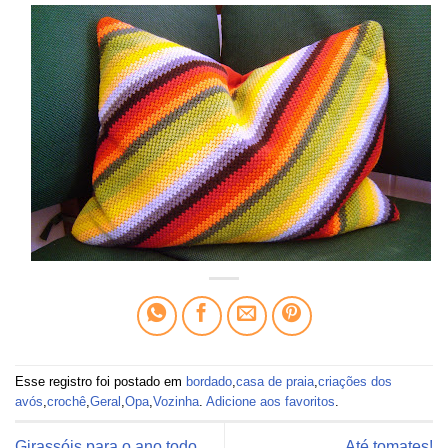
Esse registro foi postado em
bordado
,
casa de praia
,
criações dos
avós
,
crochê
,
Geral
,
Opa
,
Vozinha
.
Adicione aos favoritos
.
Girassóis para o ano todo
Até tomates!