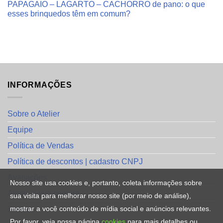
PAPAGAIO – LAGARTO – CACHORRO de pano: o que
esses brinquedos têm em comum?
INFORMAÇÕES
Sobre o Atelier
Equipe
Política de Vendas
Política de descontos | cadastro CNPJ
Avaliações
Nosso site usa cookies e, portanto, coleta informações sobre
Avalie a sua compra
sua visita para melhorar nosso site (por meio de análise),
mostrar a você conteúdo de mídia social e anúncios relevantes.
Contato
Por favor, veja nossa página
cookies
para mais detalhes ou