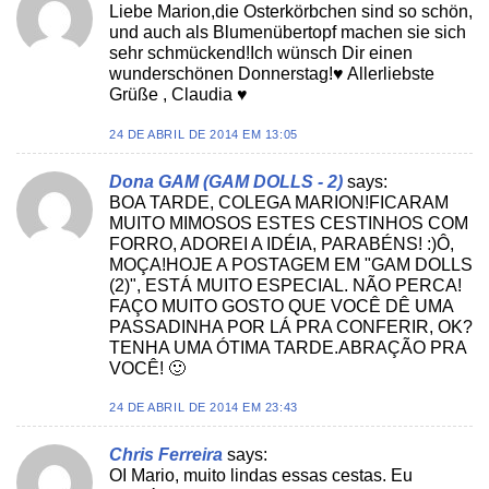
Liebe Marion,die Osterkörbchen sind so schön,
und auch als Blumenübertopf machen sie sich
sehr schmückend!Ich wünsch Dir einen
wunderschönen Donnerstag!♥ Allerliebste
Grüße , Claudia ♥
24 DE ABRIL DE 2014 EM 13:05
Dona GAM (GAM DOLLS - 2)
says:
BOA TARDE, COLEGA MARION!FICARAM
MUITO MIMOSOS ESTES CESTINHOS COM
FORRO, ADOREI A IDÉIA, PARABÉNS! :)Ô,
MOÇA!HOJE A POSTAGEM EM "GAM DOLLS
(2)", ESTÁ MUITO ESPECIAL. NÃO PERCA!
FAÇO MUITO GOSTO QUE VOCÊ DÊ UMA
PASSADINHA POR LÁ PRA CONFERIR, OK?
TENHA UMA ÓTIMA TARDE.ABRAÇÃO PRA
VOCÊ! 🙂
24 DE ABRIL DE 2014 EM 23:43
Chris Ferreira
says:
OI Mario, muito lindas essas cestas. Eu