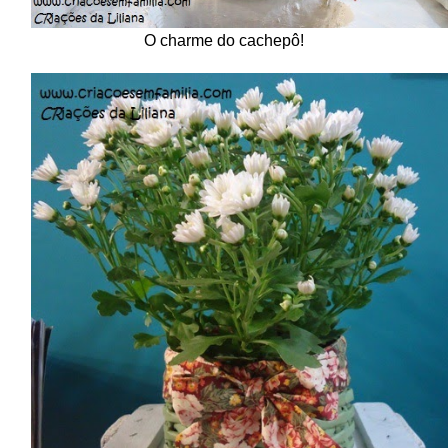
O charme do cachepô!