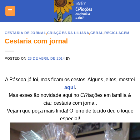
Skip
https://yuant
to
content
CESTARIA DE JORNAL
,
CRIAÇÕES DA LILIANA
,
GERAL
,
RECICLAGEM
Cestaria com jornal
POSTED ON
23 DE ABRIL DE 2014
BY
A Páscoa já foi, mas ficam os cestos. Alguns jeitos, mostrei
aqui
.
Mas esses ão novidade aqui no
CR
iações em família &
cia.: cestaria com jornal.
Vejam que peça mais linda! O forro de tecido deu o toque
especial!