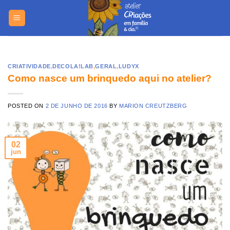
Skip
https://yuantotomain.com/
to
content
CRIATIVIDADE
,
DECOLA!LAB
,
GERAL
,
LUDYX
Como nasce um brinquedo aqui no atelier?
POSTED ON
2 DE JUNHO DE 2016
BY
MARION CREUTZBERG
02
jun