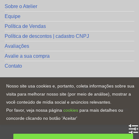
Sobre o Atelier
Equipe
Política de Vendas
Política de descontos | cadastro CNPJ
Avaliações
Avalie a sua compra
Contato
Nosso site usa cookies e, portanto, coleta informações sobre sua
visita para melhorar nosso site (por meio de análise), mostrar a
HOME
você conteúdo de mídia social e anúncios relevantes.
Copyright [2023] ©
Direitos Reservados
. By
CRiações em
Por favor, veja nossa página
cookies
para mais detalhes ou
Familia
concorde clicando no botão 'Aceitar'