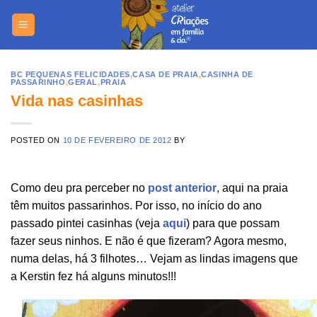
Skip
https://yuant
to
content
BC PEQUENAS FELICIDADES
,
CASA DE PRAIA
,
CASINHA DE
PASSARINHO
,
GERAL
,
PRAIA
Vida nas casinhas
POSTED ON
10 DE FEVEREIRO DE 2012
BY
Como deu pra perceber no
post anterior
, aqui na praia
têm muitos passarinhos. Por isso, no início do ano
passado pintei casinhas (veja
aqui
) para que possam
fazer seus ninhos. E não é que fizeram? Agora mesmo,
numa delas, há 3 filhotes… Vejam as lindas imagens que
a Kerstin fez há alguns minutos!!!