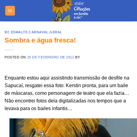
Skip
https://yuant
to
content
BC ESMALTE
,
CARNAVAL
,
GERAL
Sombra e água fresca!
POSTED ON
20 DE FEVEREIRO DE 2012
BY
Enquanto estou aqui assistindo transmissão de desfile na
Sapucaí, resgatei essa foto: Kerstin pronta, para um baile
de máscaras, como personagem de teatro que ela fazia…
Não encontrei fotos dela digitalizadas nos tempos que a
levava para os bailes infantis…