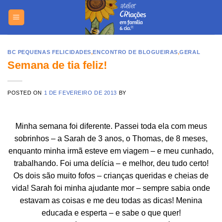
Skip
https://yuant
to
content
BC PEQUENAS FELICIDADES
,
ENCONTRO DE BLOGUEIRAS
,
GERAL
Semana de tia feliz!
POSTED ON
1 DE FEVEREIRO DE 2013
BY
Minha semana foi diferente. Passei toda ela com meus
sobrinhos – a Sarah de 3 anos, o Thomas, de 8 meses,
enquanto minha irmã esteve em viagem – e meu cunhado,
trabalhando. Foi uma delícia – e melhor, deu tudo certo!
Os dois são muito fofos – crianças queridas e cheias de
vida! Sarah foi minha ajudante mor – sempre sabia onde
estavam as coisas e me deu todas as dicas! Menina
educada e esperta – e sabe o que quer!