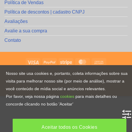
Política de Vendas
Política de descontos | cadastro CNPJ
Avaliações
Avalie a sua compra
Contato
HOME
Nosso site usa cookies e, portanto, coleta informações sobre sua
visita para melhorar nosso site (por meio de análise), mostrar a
Copyright [2023] ©
Direitos Reservados
. By
CRiações em
Familia
você conteúdo de mídia social e anúncios relevantes.
Por favor, veja nossa página
cookies
para mais detalhes ou
concorde clicando no botão 'Aceitar'
Aceitar todos os Cookies