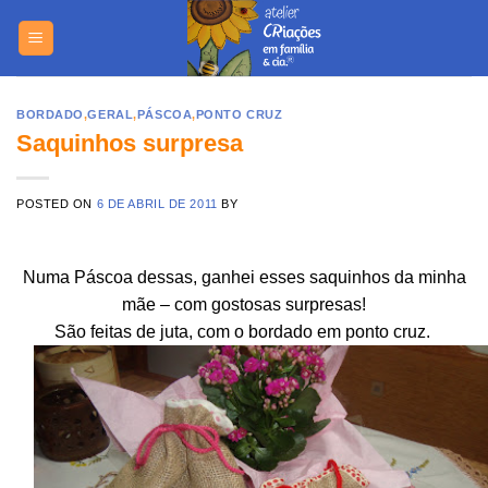
Skip
https://yuant
to
content
BORDADO
,
GERAL
,
PÁSCOA
,
PONTO CRUZ
Saquinhos surpresa
POSTED ON
6 DE ABRIL DE 2011
BY
Numa Páscoa dessas, ganhei esses saquinhos da minha
mãe – com gostosas surpresas!
São feitas de juta, com o bordado em ponto cruz.