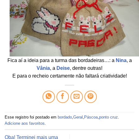
Fica aí a ideia para a turma das bordadeiras…: a
Nina
, a
Vânia
, a
Deise
, dentre outras!
E para o recheio certamente não faltará criatividade!
Esse registro foi postado em
bordado
,
Geral
,
Páscoa
,
ponto cruz
.
Adicione aos favoritos
.
Oba! Terminei mais uma