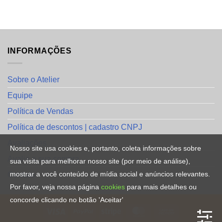
INFORMAÇÕES
Sobre o Atelier
Equipe
Política de Vendas
Política de descontos | cadastro CNPJ
Avaliações
Nosso site usa cookies e, portanto, coleta informações sobre
Avalie a sua compra
sua visita para melhorar nosso site (por meio de análise),
mostrar a você conteúdo de mídia social e anúncios relevantes.
Contato
Por favor, veja nossa página
cookies
para mais detalhes ou
concorde clicando no botão 'Aceitar'