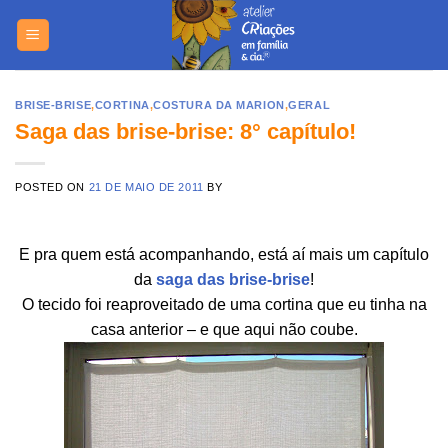
Skip
https://yuantotomain.com/
to
content
BRISE-BRISE
,
CORTINA
,
COSTURA DA MARION
,
GERAL
Saga das brise-brise: 8° capítulo!
POSTED ON
21 DE MAIO DE 2011
BY
E pra quem está acompanhando, está aí mais um capítulo
da
saga das brise-brise
!
O tecido foi reaproveitado de uma cortina que eu tinha na
casa anterior – e que aqui não coube.