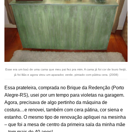
Esse era um baú de uma cama que meu pai fez pra mim. A cama já foi cor de louro freijó,
já foi lilás e agora virou um aparador, verde, pintado com pátina cera. (2008)
Essa prateleira, comprada no Brique da Redenção (Porto
Alegre-RS), usei por um tempo para violetas na garagem.
Agora, precisava de algo pertinho da máquina de
costura…e renovei, também com cera pátina, cor siena e
estanho. O mesmo tipo de renovação apliquei na mesinha
– que foi a mesa de centro da primeira sala da minha mãe
– tem mais de 40 anos!