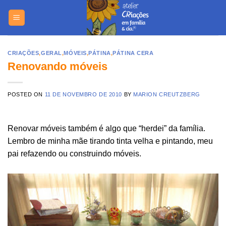
Skip
https://yuantotomain.com/
to
content
CRIAÇÕES
,
GERAL
,
MÓVEIS
,
PÁTINA
,
PÁTINA CERA
Renovando móveis
POSTED ON
11 DE NOVEMBRO DE 2010
BY
MARION CREUTZBERG
Renovar móveis também é algo que “herdei” da família.
Lembro de minha mãe tirando tinta velha e pintando, meu
pai refazendo ou construindo móveis.