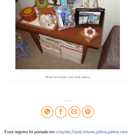
Mesa renovada com cera pátina
Esse registro foi postado em
criações
,
Geral
,
móveis
,
pátina
,
pátina cera
.