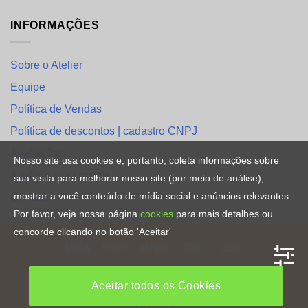
INFORMAÇÕES
Sobre o Atelier
Equipe
Política de Vendas
Política de descontos | cadastro CNPJ
Avaliações
Nosso site usa cookies e, portanto, coleta informações sobre
Avalie a sua compra
sua visita para melhorar nosso site (por meio de análise),
mostrar a você conteúdo de mídia social e anúncios relevantes.
Contato
Por favor, veja nossa página
cookies
para mais detalhes ou
concorde clicando no botão 'Aceitar'
HOME
Aceitar todos os Cookies
Copyright [2023] ©
Direitos Reservados
. By
CRiações em