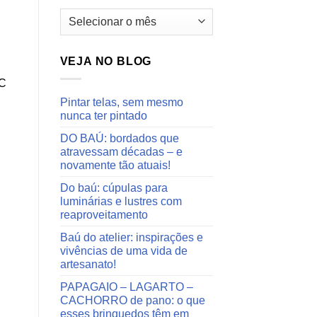
Arquivos
do
blog
VEJA NO BLOG
BC
Pintar telas, sem mesmo
nunca ter pintado
DO BAÚ: bordados que
atravessam décadas – e
novamente tão atuais!
Do baú: cúpulas para
luminárias e lustres com
reaproveitamento
Baú do atelier: inspirações e
vivências de uma vida de
artesanato!
PAPAGAIO – LAGARTO –
CACHORRO de pano: o que
esses brinquedos têm em