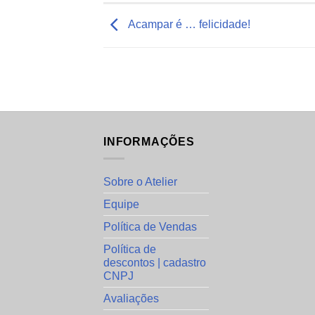
Acampar é … felicidade!
INFORMAÇÕES
Sobre o Atelier
Equipe
Política de Vendas
Política de
descontos | cadastro
CNPJ
Avaliações