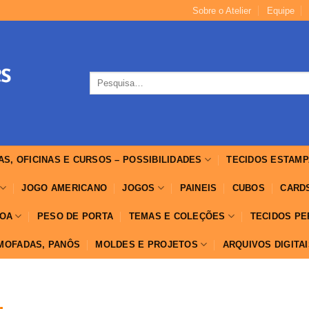
Sobre o Atelier
Equipe
Pesquisar
por:
AS, OFICINAS E CURSOS – POSSIBILIDADES
TECIDOS ESTAMP
JOGO AMERICANO
JOGOS
PAINEIS
CUBOS
CARD
OA
PESO DE PORTA
TEMAS E COLEÇÕES
TECIDOS P
LMOFADAS, PANÔS
MOLDES E PROJETOS
ARQUIVOS DIGITA
…