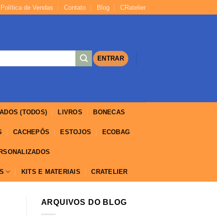
Política de Vendas
Contato
Blog
CRatelier
https://yuantotomain.com/
ENTRAR
-
ADOS (TODOS)
LIVROS
BONECAS
S
CACHEPÔS
ESTOJOS
ECOBAG
ERSONALIZADOS
IS
KITS E MATERIAIS
CRATELIER
ARQUIVOS DO BLOG