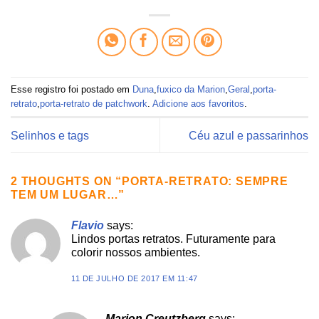
Esse registro foi postado em
Duna
,
fuxico da Marion
,
Geral
,
porta-
retrato
,
porta-retrato de patchwork
.
Adicione aos favoritos
.
Selinhos e tags
Céu azul e passarinhos
2 THOUGHTS ON “
PORTA-RETRATO: SEMPRE
TEM UM LUGAR…
”
Flavio
says:
Lindos portas retratos. Futuramente para
colorir nossos ambientes.
11 DE JULHO DE 2017 EM 11:47
Marion Creutzberg
says: