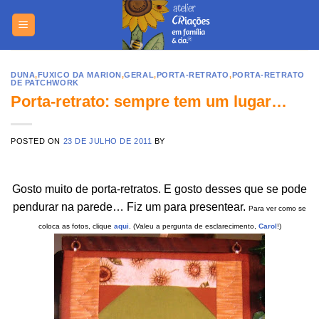
Skip
https://yuantotomain.com/
to
content
DUNA
,
FUXICO DA MARION
,
GERAL
,
PORTA-RETRATO
,
PORTA-RETRATO
DE PATCHWORK
Porta-retrato: sempre tem um lugar…
POSTED ON
23 DE JULHO DE 2011
BY
Gosto muito de porta-retratos. E gosto desses que se pode
pendurar na parede… Fiz um para presentear.
Para ver como se
coloca as fotos, clique
aqui
. (Valeu a pergunta de esclarecimento,
Carol
!)