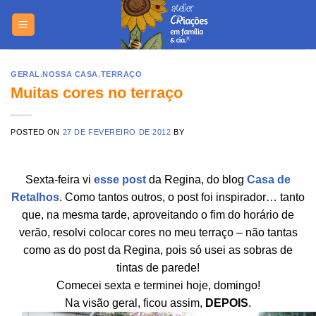
Skip
https://yuant
to
content
GERAL
,
NOSSA CASA
,
TERRAÇO
Muitas cores no terraço
POSTED ON
27 DE FEVEREIRO DE 2012
BY
Sexta-feira vi
esse post
da Regina, do blog
Casa de
Retalhos
. Como tantos outros, o post foi inspirador… tanto
que, na mesma tarde, aproveitando o fim do horário de
verão, resolvi colocar cores no meu terraço – não tantas
como as do post da Regina, pois só usei as sobras de
tintas de parede!
Comecei sexta e terminei hoje, domingo!
Na visão geral, ficou assim,
DEPOIS
.