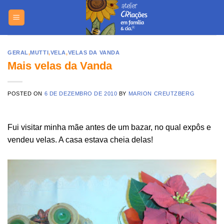
Skip
https://yuantotomain.com/
to
content
GERAL
,
MUTTI
,
VELA
,
VELAS DA VANDA
Mais velas da Vanda
POSTED ON
6 DE DEZEMBRO DE 2010
BY
MARION CREUTZBERG
Fui visitar minha mãe antes de um bazar, no qual expôs e
vendeu velas. A casa estava cheia delas!