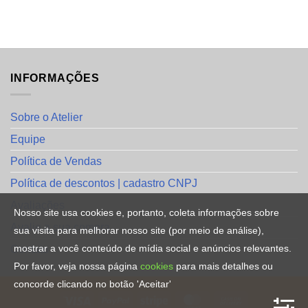
INFORMAÇÕES
Sobre o Atelier
Equipe
Política de Vendas
Política de descontos | cadastro CNPJ
Avaliações
Nosso site usa cookies e, portanto, coleta informações sobre
Avalie a sua compra
sua visita para melhorar nosso site (por meio de análise),
mostrar a você conteúdo de mídia social e anúncios relevantes.
Contato
Por favor, veja nossa página
cookies
para mais detalhes ou
concorde clicando no botão 'Aceitar'