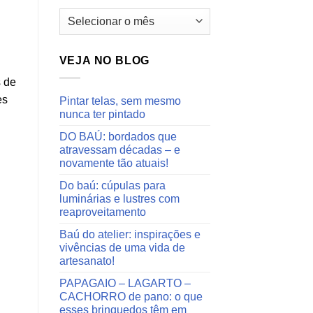
Arquivos
do
blog
VEJA NO BLOG
s de
es
Pintar telas, sem mesmo
nunca ter pintado
DO BAÚ: bordados que
atravessam décadas – e
novamente tão atuais!
Do baú: cúpulas para
luminárias e lustres com
reaproveitamento
Baú do atelier: inspirações e
vivências de uma vida de
artesanato!
PAPAGAIO – LAGARTO –
CACHORRO de pano: o que
esses brinquedos têm em