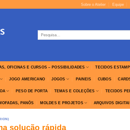
Sobre o Atelier
Equipe
Pesquisar
por:
AS, OFICINAS E CURSOS – POSSIBILIDADES
TECIDOS ESTAMP
JOGO AMERICANO
JOGOS
PAINEIS
CUBOS
CARD
OA
PESO DE PORTA
TEMAS E COLEÇÕES
TECIDOS P
LMOFADAS, PANÔS
MOLDES E PROJETOS
ARQUIVOS DIGITA
RION)
a solução rápida