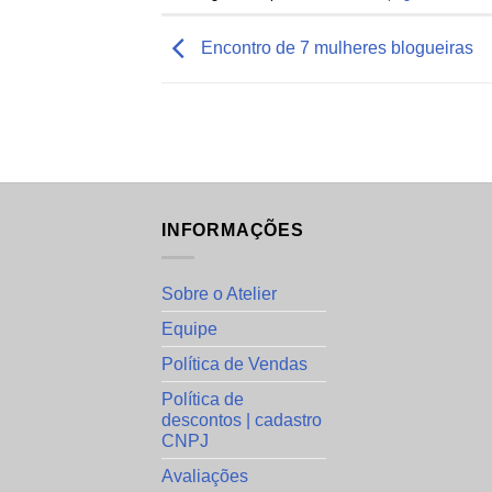
Encontro de 7 mulheres blogueiras
INFORMAÇÕES
Sobre o Atelier
Equipe
Política de Vendas
Política de
descontos | cadastro
CNPJ
Avaliações