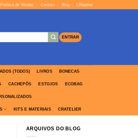
Política de Vendas
Contato
Blog
CRatelier
https://yuantotomain.com/
ENTRAR
-
ADOS (TODOS)
LIVROS
BONECAS
S
CACHEPÔS
ESTOJOS
ECOBAG
ERSONALIZADOS
IS
KITS E MATERIAIS
CRATELIER
ARQUIVOS DO BLOG