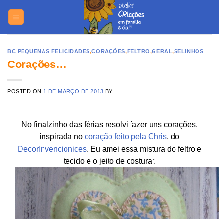
Skip
https://yuant
to
content
BC PEQUENAS FELICIDADES
,
CORAÇÕES
,
FELTRO
,
GERAL
,
SELINHOS
Corações…
POSTED ON
1 DE MARÇO DE 2013
BY
No finalzinho das férias resolvi fazer uns corações,
inspirada no
coração feito pela Chris
, do
DecorInvencionices
. Eu amei essa mistura do feltro e
tecido e o jeito de costurar.