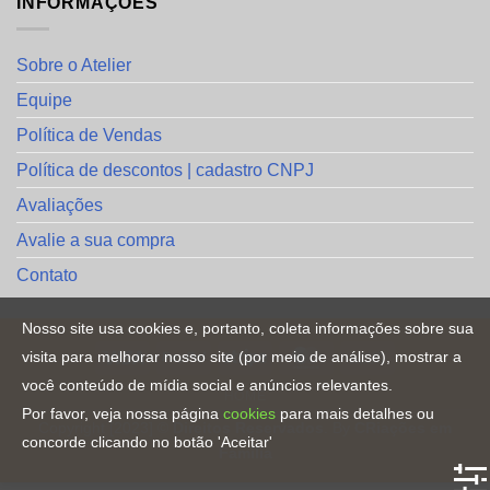
INFORMAÇÕES
Sobre o Atelier
Equipe
Política de Vendas
Política de descontos | cadastro CNPJ
Avaliações
Avalie a sua compra
Contato
Nosso site usa cookies e, portanto, coleta informações sobre sua
visita para melhorar nosso site (por meio de análise), mostrar a
você conteúdo de mídia social e anúncios relevantes.
HOME
Por favor, veja nossa página
cookies
para mais detalhes ou
Copyright [2023] ©
Direitos Reservados
. By
CRiações em
concorde clicando no botão 'Aceitar'
Familia