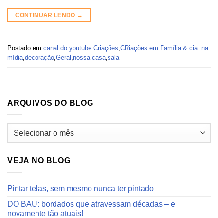
CONTINUAR LENDO
→
Postado em
canal do youtube Criações
,
CRiações em Família & cia. na
mídia
,
decoração
,
Geral
,
nossa casa
,
sala
ARQUIVOS DO BLOG
Arquivos
do
blog
VEJA NO BLOG
Pintar telas, sem mesmo nunca ter pintado
DO BAÚ: bordados que atravessam décadas – e
novamente tão atuais!