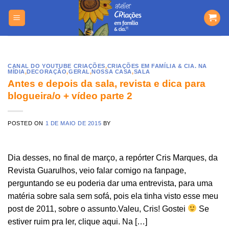
Skip
https://yuantotomain.com/
to
content
CANAL DO YOUTUBE CRIAÇÕES
,
CRIAÇÕES EM FAMÍLIA & CIA. NA
MÍDIA
,
DECORAÇÃO
,
GERAL
,
NOSSA CASA
,
SALA
Antes e depois da sala, revista e dica para
blogueira/o + vídeo parte 2
POSTED ON
1 DE MAIO DE 2015
BY
Dia desses, no final de março, a repórter Cris Marques, da
Revista Guarulhos, veio falar comigo na fanpage,
perguntando se eu poderia dar uma entrevista, para uma
matéria sobre sala sem sofá, pois ela tinha visto esse meu
post de 2011, sobre o assunto.Valeu, Cris! Gostei
Se
estiver ruim pra ler, clique aqui. Na […]