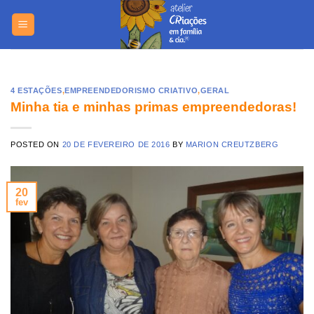
Skip
https://yuantotomain.com/
to
content
4 ESTAÇÕES
,
EMPREENDEDORISMO CRIATIVO
,
GERAL
Minha tia e minhas primas empreendedoras!
POSTED ON
20 DE FEVEREIRO DE 2016
BY
MARION CREUTZBERG
20
fev