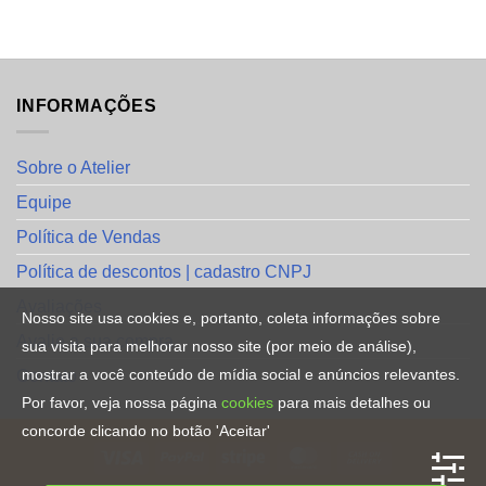
INFORMAÇÕES
Sobre o Atelier
Equipe
Política de Vendas
Política de descontos | cadastro CNPJ
Avaliações
Nosso site usa cookies e, portanto, coleta informações sobre
Avalie a sua compra
sua visita para melhorar nosso site (por meio de análise),
mostrar a você conteúdo de mídia social e anúncios relevantes.
Contato
Por favor, veja nossa página
cookies
para mais detalhes ou
concorde clicando no botão 'Aceitar'