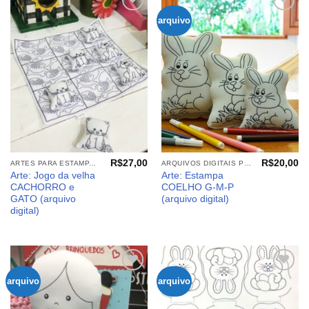
arquivo
Adicionar
Adicionar
aos
aos
meus
meus
desejos
desejos
R$
27,00
R$
20,00
ARTES PARA ESTAMPARIA: ARQUIVOS DIGITAIS
ARQUIVOS DIGITAIS PÁSCOA
Arte: Jogo da velha
Arte: Estampa
CACHORRO e
COELHO G-M-P
GATO (arquivo
(arquivo digital)
digital)
arquivo
arquivo
Adicionar
Adicionar
aos
aos
meus
meus