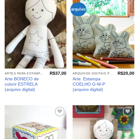
arquivo
Adicionar
Adicionar
aos
aos
meus
meus
desejos
desejos
R$
37,00
R$
20,00
ARTES PARA ESTAMPARIA: ARQUIVOS DIGITAIS
ARQUIVOS DIGITAIS PÁSCOA
Arte BONECO de
Arte: Estampa
colorir ESTRELA
COELHO G-M-P
(arquivo digital)
(arquivo digital)
Adicionar
Adicionar
aos
aos
meus
meus
desejos
desejos