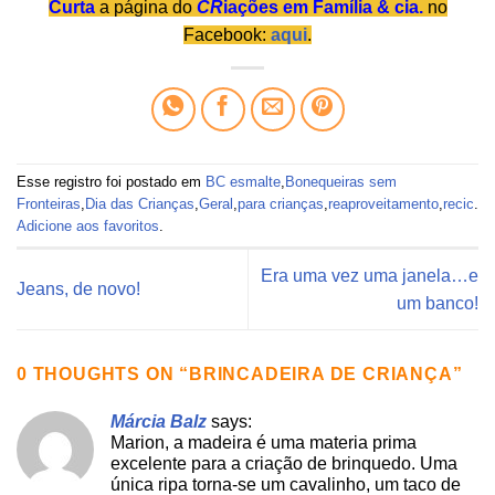
Curta
a página do
CR
iações em Família & cia.
no
Facebook:
aqui
.
Esse registro foi postado em
BC esmalte
,
Bonequeiras sem
Fronteiras
,
Dia das Crianças
,
Geral
,
para crianças
,
reaproveitamento
,
recic
.
Adicione aos favoritos
.
Era uma vez uma janela…e
Jeans, de novo!
um banco!
0 THOUGHTS ON “
BRINCADEIRA DE CRIANÇA
”
Márcia Balz
says:
Marion, a madeira é uma materia prima
excelente para a criação de brinquedo. Uma
única ripa torna-se um cavalinho, um taco de