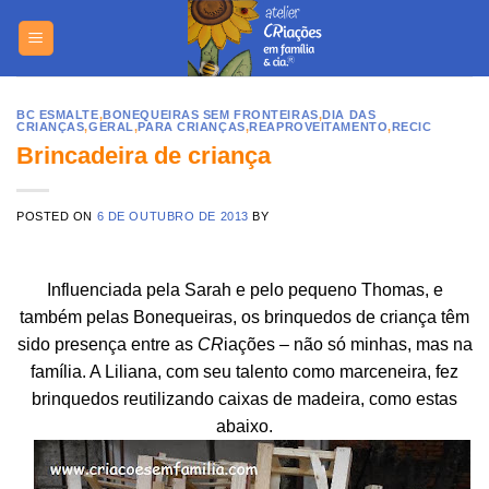
Skip
to
content
BC ESMALTE
,
BONEQUEIRAS SEM FRONTEIRAS
,
DIA DAS
CRIANÇAS
,
GERAL
,
PARA CRIANÇAS
,
REAPROVEITAMENTO
,
RECIC
Brincadeira de criança
POSTED ON
6 DE OUTUBRO DE 2013
BY
Influenciada pela Sarah e pelo pequeno Thomas, e
também pelas Bonequeiras, os brinquedos de criança têm
sido presença entre as
CR
iações – não só minhas, mas na
família. A Liliana, com seu talento como marceneira, fez
brinquedos reutilizando caixas de madeira, como estas
abaixo.