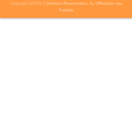
Copyright [2023] ©
Direitos Reservados
. By
CRiações em
Familia